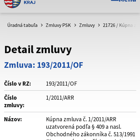
Toto je oficiálna webová stránka Prešovského
samosprávneho kraja. Oficiálne stránky využívajú doménu
psk.sk.
Úradná tabuľa
Zmluvy PSK
Zmluvy
21726 / Kúpna zm
Táto stránka je zabezpečená
Detail zmluvy
Buďte pozorní a vždy sa uistite, že zdieľate informácie iba
cez zabezpečenú webovú stránku. Zabezpečená stránka
Zmluva: 193/2011/OF
vždy začína https:// pred názvom domény webového sídla.
Číslo v RZ:
193/2011/OF
Číslo
1/2011/ARR
zmluvy:
Názov:
Kúpna zmluva č. 1/2011/ARR
uzatvorená podľa § 409 a nasl.
Obchodného zákonníka č. 513/1991