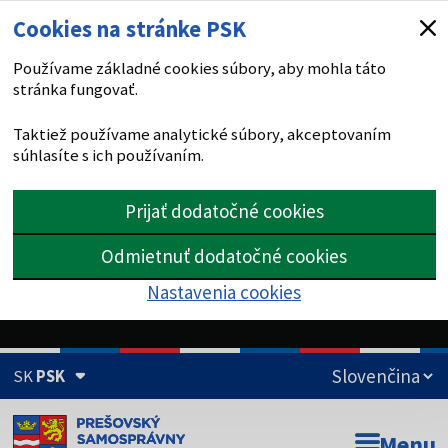
Cookies na stránke PSK
Používame základné cookies súbory, aby mohla táto
stránka fungovať.
Taktiež používame analytické súbory, akceptovaním
súhlasíte s ich používaním.
Prijať dodatočné cookies
Odmietnuť dodatočné cookies
Nastavenia cookies
SK
PSK
Doména psk.sk je oficiálna
Menu