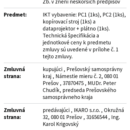
Zb. v znení neskorších predpisov
Predmet:
IKT vybavenie: PC1 (1ks), PC2 (1ks),
kopírovací stroj (1ks) a
dataprojektor + plátno (1ks).
Technická špecifikácia a
jednotkové ceny k predmetu
zmluvy sú uvedené v prílohe č. 1
tejto zmluvy.
Zmluvná
kupujúci , Prešovský samosprávny
strana:
kraj , Námestie mieru č. 2, 080 01
Prešov , 37870475 , MUDr. Peter
Chudík, predseda Prešovského
samosprávneho kraja
Zmluvná
predávajúci , IKARO s.r.o. , Okružná
strana:
32, 080 01 Prešov , 31656544 , Ing.
Karol Krigovský