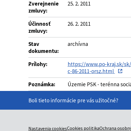
Zverejnenie
25. 2. 2011
zmluvy:
Účinnosť
26. 2. 2011
zmluvy:
Stav
archívna
dokumentu:
Prílohy:
https://www.po-kraj.sk/s
c-86-2011-orsz.html
Poznámka:
Územie PSK - terénna soci
Boli tieto informácie pre vás užitočné?
Cookies politika
Ochrana osobný
Nastavenia cookies