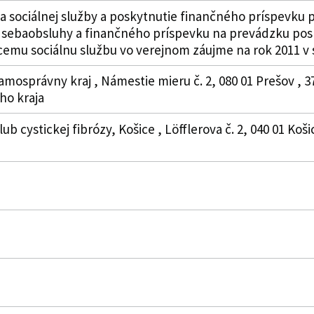
sociálnej služby a poskytnutie finančného príspevku p
h sebaobsluhy a finančného príspevku na prevádzku pos
cemu sociálnu službu vo verejnom záujme na rok 2011 v 
amosprávny kraj , Námestie mieru č. 2, 080 01 Prešov , 
o kraja
ub cystickej fibrózy, Košice , Löfflerova č. 2, 040 01 Ko