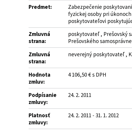
Predmet:
Zabezpečenie poskytovania 
fyzickej osoby pri úkonoc
poskytovateľovi poskytujú
Zmluvná
poskytovateľ , Prešovský s
strana:
Prešovského samosprávneh
Zmluvná
neverejný poskytovateľ , Kl
strana:
Hodnota
4 106,50 € s DPH
zmluv:
Podpísanie
24. 2. 2011
zmluvy:
Platnosť
24. 2. 2011 - 31. 1. 2012
zmluvy: