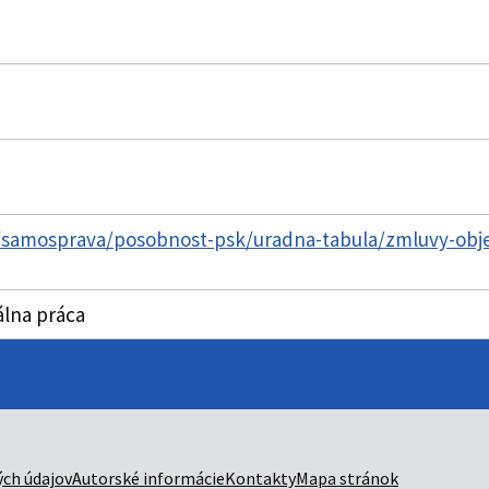
k/samosprava/posobnost-psk/uradna-tabula/zmluvy-obj
álna práca
ch údajov
Autorské informácie
Kontakty
Mapa stránok