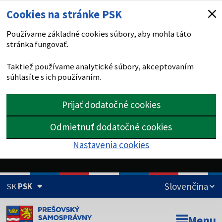
Cookies na stránke PSK
Používame základné cookies súbory, aby mohla táto
stránka fungovať.
Taktiež používame analytické súbory, akceptovaním
súhlasíte s ich používaním.
Prijať dodatočné cookies
Odmietnuť dodatočné cookies
Nastavenia cookies
SK
PSK
Doména psk.sk je oficiálna
Menu