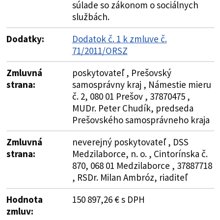
súlade so zákonom o sociálnych
službách.
Dodatky:
Dodatok č. 1 k zmluve č.
71/2011/ORSZ
Zmluvná
poskytovateľ , Prešovský
strana:
samosprávny kraj , Námestie mieru
č. 2, 080 01 Prešov , 37870475 ,
MUDr. Peter Chudík, predseda
Prešovského samosprávneho kraja
Zmluvná
neverejný poskytovateľ , DSS
strana:
Medzilaborce, n. o. , Cintorínska č.
870, 068 01 Medzilaborce , 37887718
, RSDr. Milan Ambróz, riaditeľ
Hodnota
150 897,26 € s DPH
zmluv: