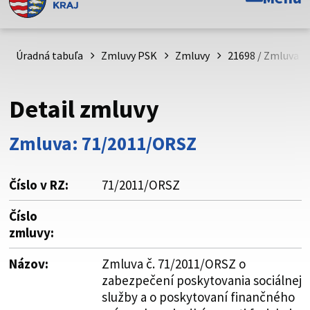
Toto je oficiálna webová stránka Prešovského
samosprávneho kraja. Oficiálne stránky využívajú doménu
psk.sk.
Úradná tabuľa
Zmluvy PSK
Zmluvy
21698 / Zmluva č
Táto stránka je zabezpečená
Detail zmluvy
Buďte pozorní a vždy sa uistite, že zdieľate informácie iba
cez zabezpečenú webovú stránku. Zabezpečená stránka
Zmluva: 71/2011/ORSZ
vždy začína https:// pred názvom domény webového sídla.
Číslo v RZ:
71/2011/ORSZ
Číslo
zmluvy:
Názov:
Zmluva č. 71/2011/ORSZ o
zabezpečení poskytovania sociálnej
služby a o poskytovaní finančného