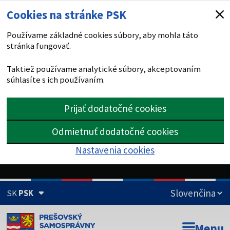
Cookies na stránke PSK
Používame základné cookies súbory, aby mohla táto
stránka fungovať.
Taktiež používame analytické súbory, akceptovaním
súhlasíte s ich používaním.
Prijať dodatočné cookies
Odmietnuť dodatočné cookies
Nastavenia cookies
SK
PSK
Doména psk.sk je oficiálna
Menu