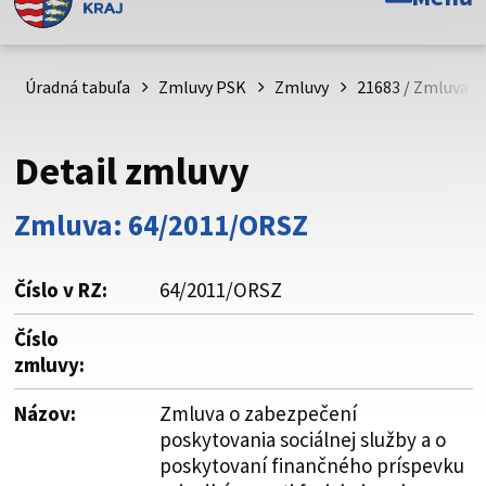
Toto je oficiálna webová stránka Prešovského
samosprávneho kraja. Oficiálne stránky využívajú doménu
psk.sk.
Úradná tabuľa
Zmluvy PSK
Zmluvy
21683 / Zmluva o
Táto stránka je zabezpečená
Detail zmluvy
Buďte pozorní a vždy sa uistite, že zdieľate informácie iba
cez zabezpečenú webovú stránku. Zabezpečená stránka
Zmluva: 64/2011/ORSZ
vždy začína https:// pred názvom domény webového sídla.
Číslo v RZ:
64/2011/ORSZ
Číslo
zmluvy:
Názov:
Zmluva o zabezpečení
poskytovania sociálnej služby a o
poskytovaní finančného príspevku