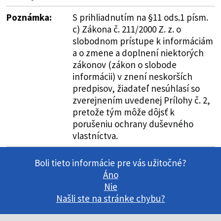
Poznámka:
S prihliadnutím na §11 ods.1 písm.
c) Zákona č. 211/2000 Z. z. o
slobodnom prístupe k informáciám
a o zmene a doplnení niektorých
zákonov (zákon o slobode
informácii) v znení neskorších
predpisov, žiadateľ nesúhlasí so
zverejnením uvedenej Prílohy č. 2,
pretože tým môže dôjsť k
porušeniu ochrany duševného
vlastníctva.
Boli tieto informácie pre vás užitočné?
Áno
Nie
Našli ste na stránke chybu?