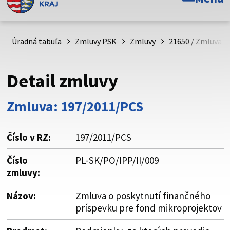
Toto je oficiálna webová stránka Prešovského
samosprávneho kraja. Oficiálne stránky využívajú doménu
psk.sk.
Úradná tabuľa
Zmluvy PSK
Zmluvy
21650 / Zmluva o
Táto stránka je zabezpečená
Detail zmluvy
Buďte pozorní a vždy sa uistite, že zdieľate informácie iba
cez zabezpečenú webovú stránku. Zabezpečená stránka
Zmluva: 197/2011/PCS
vždy začína https:// pred názvom domény webového sídla.
Číslo v RZ:
197/2011/PCS
Číslo
PL-SK/PO/IPP/II/009
zmluvy:
Názov:
Zmluva o poskytnutí finančného
príspevku pre fond mikroprojektov