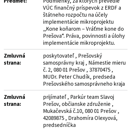
Predmet:
Podmienky, za ktorých prevedie
VÚC finančný príspevok z ERDF a
štátneho rozpočtu na účely
implementácie mikroprojektu
„Kone koňarom – Vráťme kone do
Prešova“. Práva, povinnosti a úlohy
implementácie mikroprojektu.
Zmluvná
poskytovateľ , Prešovský
strana:
samosprávny kraj , Námestie mieru
č. 2, 080 01 Prešov , 37870475 ,
MUDr. Peter Chudík, predseda
Prešovského samosprávneho kraja
Zmluvná
prijímateľ , Parkúr team Slavoj
strana:
Prešov, občianske združenie ,
Mukačevská č.10, 080 01 Prešov ,
42089875 , Drahomíra Olexyová,
predsedníčka