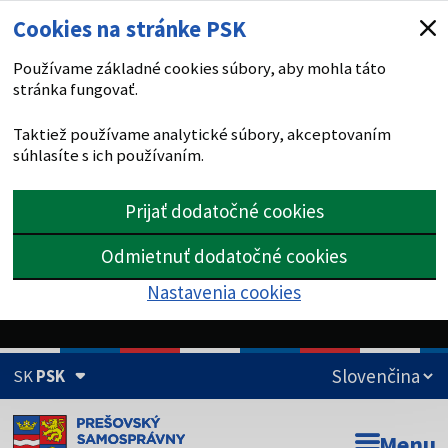
Cookies na stránke PSK
Používame základné cookies súbory, aby mohla táto
stránka fungovať.
Taktiež používame analytické súbory, akceptovaním
súhlasíte s ich používaním.
Prijať dodatočné cookies
Odmietnuť dodatočné cookies
Nastavenia cookies
SK
PSK
Doména psk.sk je oficiálna
Menu