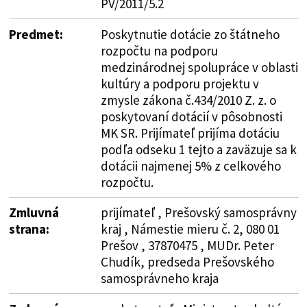
PV/2011/5.2
Predmet:
Poskytnutie dotácie zo štátneho
rozpočtu na podporu
medzinárodnej spolupráce v oblasti
kultúry a podporu projektu v
zmysle zákona č.434/2010 Z. z. o
poskytovaní dotácií v pôsobnosti
MK SR. Prijímateľ prijíma dotáciu
podľa odseku 1 tejto a zaväzuje sa k
dotácii najmenej 5% z celkového
rozpočtu.
Zmluvná
prijímateľ , Prešovský samosprávny
strana:
kraj , Námestie mieru č. 2, 080 01
Prešov , 37870475 , MUDr. Peter
Chudík, predseda Prešovského
samosprávneho kraja