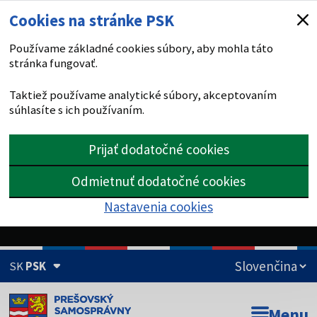
Cookies na stránke PSK
Používame základné cookies súbory, aby mohla táto
stránka fungovať.
Taktiež používame analytické súbory, akceptovaním
súhlasíte s ich používaním.
Prijať dodatočné cookies
Odmietnuť dodatočné cookies
Nastavenia cookies
SK
PSK
Doména psk.sk je oficiálna
Menu