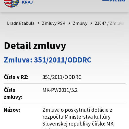
Toto je oficiálna webová stránka Prešovského
samosprávneho kraja. Oficiálne stránky využívajú doménu
psk.sk.
Úradná tabuľa
Zmluvy PSK
Zmluvy
21647 / Zmluva o 
Táto stránka je zabezpečená
Detail zmluvy
Buďte pozorní a vždy sa uistite, že zdieľate informácie iba
cez zabezpečenú webovú stránku. Zabezpečená stránka
Zmluva: 351/2011/ODDRC
vždy začína https:// pred názvom domény webového sídla.
Číslo v RZ:
351/2011/ODDRC
Číslo
MK-PV/2011/5.2
zmluvy:
Názov:
Zmluva o poskytnutí dotácie z
rozpočtu Ministerstva kultúry
Slovenskej republiky čííslo: MK-