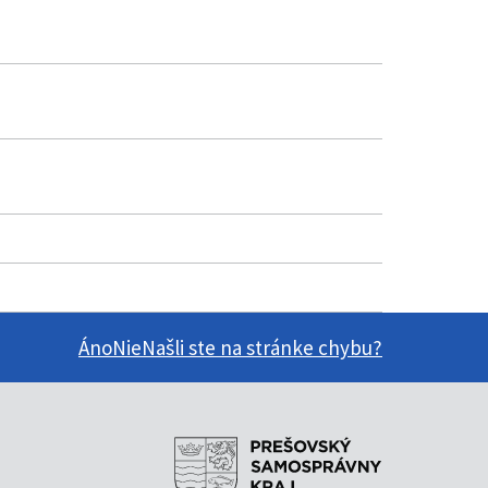
Áno
Nie
Našli ste na stránke chybu?