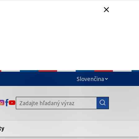
čená
ODKAZ SA OTVORÍ NA NOVEJ KARTE
ODKAZ SA OTVORÍ NA NOVEJ KARTE
ODKAZ SA OTVORÍ NA NOVEJ KARTE
stite, že zdieľate informácie iba cez
nku. Zabezpečená stránka vždy začína
ény webového sídla.
ty