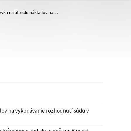
pevku na úhradu nákladov na…
dov na vykonávanie rozhodnutí súdu v
 krízovom stredisku s počtom 6 miest