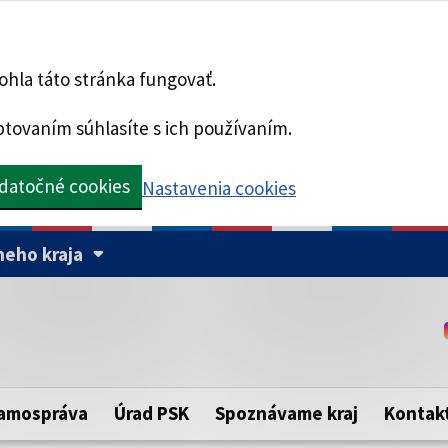
hla táto stránka fungovať.
tovaním súhlasíte s ich používaním.
datočné cookies
Nastavenia cookies
eho kraja
Táto stránka je zabezpe
Buďte pozorní a vždy sa ui
ého samosprávneho kraja.
zabezpečenú webovú strá
https:// pred názvom dom
amospráva
Úrad PSK
Spoznávame kraj
Kontak