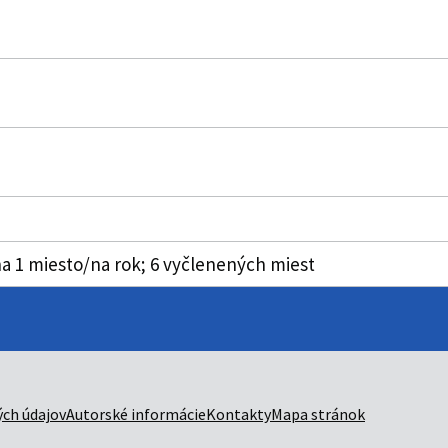
a 1 miesto/na rok; 6 vyčlenených miest
ch údajov
Autorské informácie
Kontakty
Mapa stránok