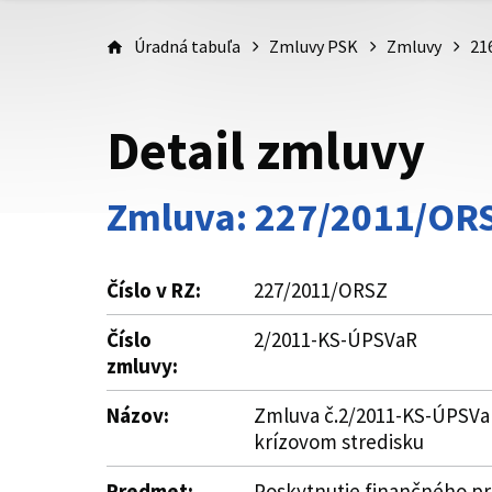
Úradná tabuľa
Zmluvy PSK
Zmluvy
21
Detail zmluvy
Zmluva: 227/2011/OR
Číslo v RZ:
227/2011/ORSZ
Číslo
2/2011-KS-ÚPSVaR
zmluvy:
Názov:
Zmluva č.2/2011-KS-ÚPSVaR
krízovom stredisku
Predmet:
Poskytnutie finančného pr