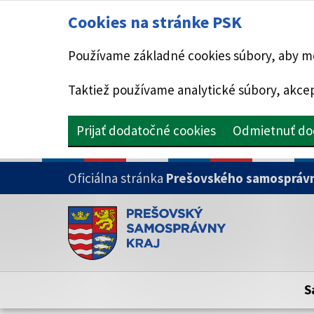
Cookies na stránke PSK
Používame základné cookies súbory, aby mo
Taktiež používame analytické súbory, akcep
Prijať dodatočné cookies
Odmietnuť do
PRESKOČIŤ NA HLAVNÝ OBSAH
Oficiálna stránka
Prešovského samosprávn
Doména psk.sk je oficiálna
Toto je oficiálna webová stránka Prešovsk
Oficiálne stránky využívajú doménu psk.sk.
S