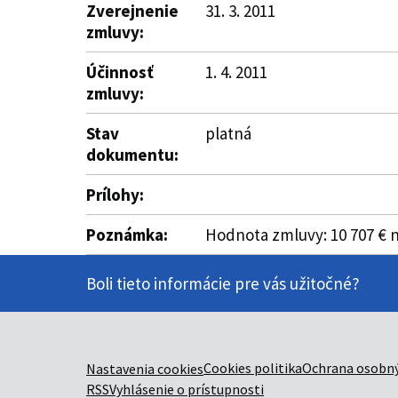
Zverejnenie
31. 3. 2011
zmluvy:
Účinnosť
1. 4. 2011
zmluvy:
Stav
platná
dokumentu:
Prílohy:
Poznámka:
Hodnota zmluvy: 10 707 € n
Boli tieto informácie pre vás užitočné?
Cookies politika
Ochrana osobný
Nastavenia cookies
RSS
Vyhlásenie o prístupnosti