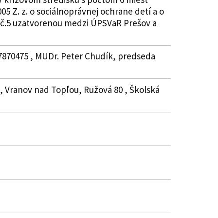
5 Z. z. o sociálnoprávnej ochrane detí a o
u č.5 uzatvorenou medzi ÚPSVaR Prešov a
37870475 , MUDr. Peter Chudík, predseda
, Vranov nad Topľou, Ružová 80 , Školská