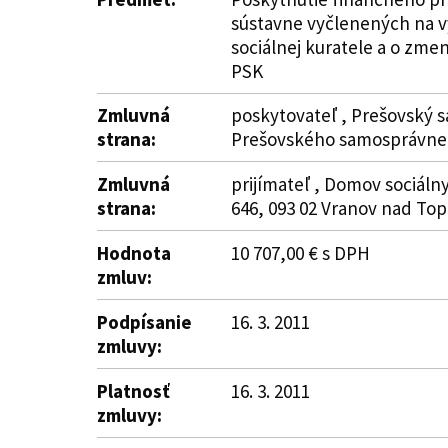
sústavne vyčlenených na vy
sociálnej kuratele a o zm
PSK
Zmluvná
poskytovateľ , Prešovský s
strana:
Prešovského samosprávneh
Zmluvná
prijímateľ , Domov sociáln
strana:
646, 093 02 Vranov nad Topľ
Hodnota
10 707,00 € s DPH
zmluv:
Podpísanie
16. 3. 2011
zmluvy:
Platnosť
16. 3. 2011
zmluvy: