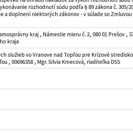
konávanie rozhodnutí súdu podľa § 89 zákona č. 305/200
ene a doplnení niektorých zákonov - v súlade so Zmluvo
amosprávny kraj , Námestie mieru č. 2, 080 01 Prešov , 
o kraja
ych služieb vo Vranove nad Topľou pre Krízové stredisko
ou , 00696358 , Mgr. Silvia Kmecová, riaditeľka DSS