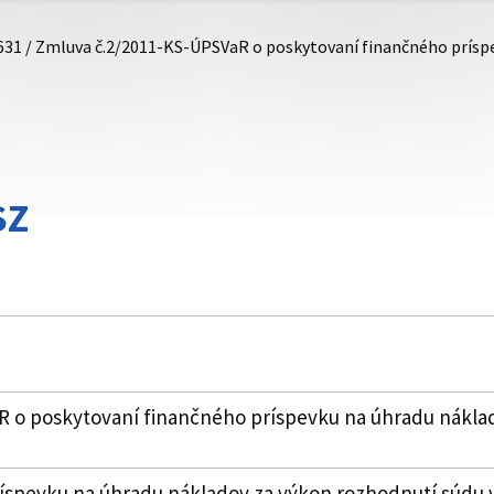
631 / Zmluva č.2/2011-KS-ÚPSVaR o poskytovaní finančného prís
SZ
 o poskytovaní finančného príspevku na úhradu nákla
íspevku na úhradu nákladov za výkon rozhodnutí súdu v