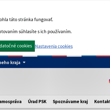
hla táto stránka fungovať.
tovaním súhlasíte s ich používaním.
datočné cookies
Nastavenia cookies
eho kraja
Táto stránka je zabezpe
Buďte pozorní a vždy sa ui
ého samosprávneho kraja.
zabezpečenú webovú strá
https:// pred názvom dom
amospráva
Úrad PSK
Spoznávame kraj
Kontak