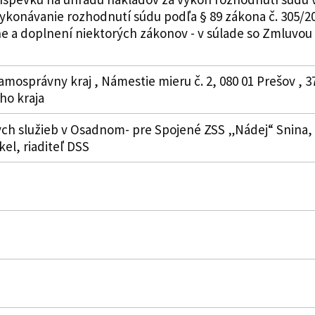
konávanie rozhodnutí súdu podľa § 89 zákona č. 305/200
ene a doplnení niektorých zákonov - v súlade so Zmluvo
amosprávny kraj , Námestie mieru č. 2, 080 01 Prešov , 
o kraja
ych služieb v Osadnom- pre Spojené ZSS „Nádej“ Snina, Č
kel, riaditeľ DSS