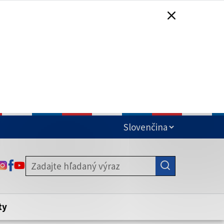
čená
ODKAZ SA OTVORÍ NA NOVEJ KARTE
ODKAZ SA OTVORÍ NA NOVEJ KARTE
ODKAZ SA OTVORÍ NA NOVEJ KARTE
stite, že zdieľate informácie iba cez
nku. Zabezpečená stránka vždy začína
ény webového sídla.
ty