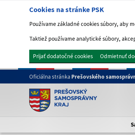
Cookies na stránke PSK
Používame základné cookies súbory, aby mo
Taktiež používame analytické súbory, akcep
Prijať dodatočné cookies
Odmietnuť do
PRESKOČIŤ NA HLAVNÝ OBSAH
Oficiálna stránka
Prešovského samosprávn
Doména psk.sk je oficiálna
Toto je oficiálna webová stránka Prešovsk
Oficiálne stránky využívajú doménu psk.sk.
S