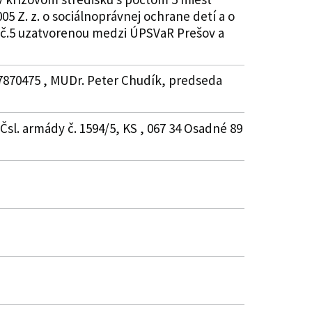
5 Z. z. o sociálnoprávnej ochrane detí a o
u č.5 uzatvorenou medzi ÚPSVaR Prešov a
37870475 , MUDr. Peter Chudík, predseda
sl. armády č. 1594/5, KS , 067 34 Osadné 89