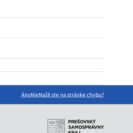
Áno
Nie
Našli ste na stránke chybu?