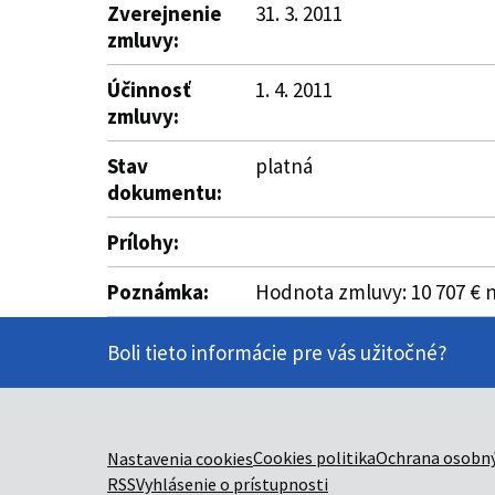
Zverejnenie
31. 3. 2011
zmluvy:
Účinnosť
1. 4. 2011
zmluvy:
Stav
platná
dokumentu:
Prílohy:
Poznámka:
Hodnota zmluvy: 10 707 € n
Boli tieto informácie pre vás užitočné?
Cookies politika
Ochrana osobný
Nastavenia cookies
RSS
Vyhlásenie o prístupnosti