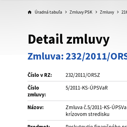
Úradná tabuľa
Zmluvy PSK
Zmluvy
21
Detail zmluvy
Zmluva: 232/2011/OR
Číslo v RZ:
232/2011/ORSZ
Číslo
5/2011-KS-ÚPSVaR
zmluvy:
Názov:
Zmluva č.5/2011-KS-ÚPSVaR
krízovom stredisku
Predmet:
Poskytnutie finančného pr