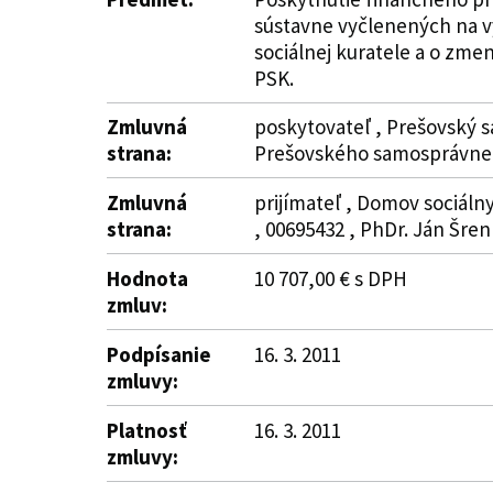
sústavne vyčlenených na vy
sociálnej kuratele a o zm
PSK.
Zmluvná
poskytovateľ , Prešovský s
strana:
Prešovského samosprávneh
Zmluvná
prijímateľ , Domov sociáln
strana:
, 00695432 , PhDr. Ján Šren
Hodnota
10 707,00 € s DPH
zmluv:
Podpísanie
16. 3. 2011
zmluvy:
Platnosť
16. 3. 2011
zmluvy: