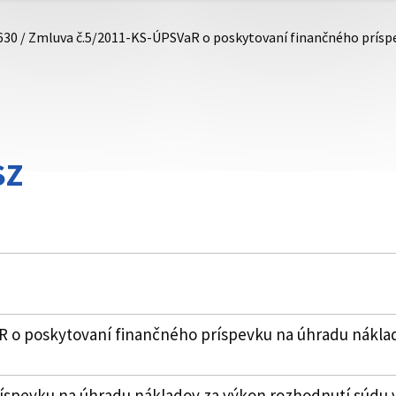
630 / Zmluva č.5/2011-KS-ÚPSVaR o poskytovaní finančného prís
SZ
 o poskytovaní finančného príspevku na úhradu nákla
íspevku na úhradu nákladov za výkon rozhodnutí súdu v