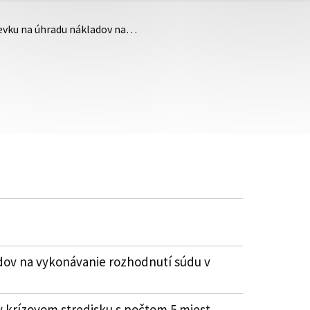
pevku na úhradu nákladov na…
dov na vykonávanie rozhodnutí súdu v
 krízovom stredisku s počtom 5 miest