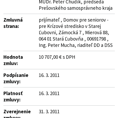
MUDr. Peter Chudík, predseda
Prešovského samosprávneho kraja
Zmluvná
prijímateľ , Domov pre seniorov -
strana:
pre Krízové stredisko v Starej
Ľubovni, Zámocká 7 , Mierová 88,
064 01 Stará Ľubovňa , 00691798 ,
Ing. Peter Mucha, riaditeľ DD a DSS
Hodnota
10 707,00 € s DPH
zmluv:
Podpísanie
16. 3. 2011
zmluvy:
Platnosť
16. 3. 2011
zmluvy:
Zverejnenie
31. 3. 2011
zmluvy: