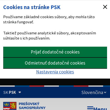
Cookies na stránke PSK
Používame základné cookies súbory, aby mohla táto
stránka fungovať.
Taktiež používame analytické súbory, akceptovaním
súhlasíte s ich používaním.
Prijať dodatočné cookies
Odmietnuť dodatočné cookies
Nastavenia cookies
SK
PSK
Doména psk.sk je oficiálna
Menu