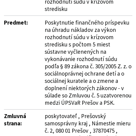
rozhodnutí súdu v krízovom
stredisku
Predmet:
Poskytnutie finančného príspevku
na úhradu nákladov za výkon
rozhodnutí súdu v krízovom
stredisku s počtom 5 miest
sústavne vyčlenených na
vykonávanie rozhodnutí súdu
podľa § 89 zákona č. 305/2005 Z. z. o
sociálnoprávnej ochrane detí a o
sociálnej kuratele a o zmene a
doplnení niektorých zákonov - v
súlade so Zmluvou č. 5 uzatvorenou
medzi ÚPSVaR Prešov a PSK.
Zmluvná
poskytovateľ , Prešovský
strana:
samosprávny kraj , Námestie mieru
č. 2, 080 01 Prešov , 37870475 ,