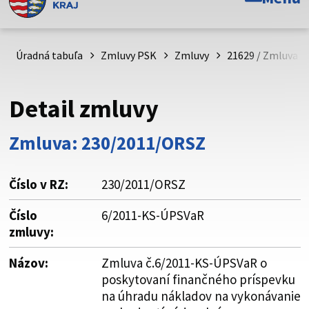
Toto je oficiálna webová stránka Prešovského
samosprávneho kraja. Oficiálne stránky využívajú doménu
psk.sk.
Úradná tabuľa
Zmluvy PSK
Zmluvy
21629 / Zmluva č
Táto stránka je zabezpečená
Detail zmluvy
Buďte pozorní a vždy sa uistite, že zdieľate informácie iba
cez zabezpečenú webovú stránku. Zabezpečená stránka
Zmluva: 230/2011/ORSZ
vždy začína https:// pred názvom domény webového sídla.
Číslo v RZ:
230/2011/ORSZ
Číslo
6/2011-KS-ÚPSVaR
zmluvy:
Názov:
Zmluva č.6/2011-KS-ÚPSVaR o
poskytovaní finančného príspevku
na úhradu nákladov na vykonávanie