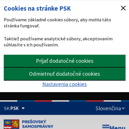
Cookies na stránke PSK
Používame základné cookies súbory, aby mohla táto
stránka fungovať.
Taktiež používame analytické súbory, akceptovaním
súhlasíte s ich používaním.
Prijať dodatočné cookies
Odmietnuť dodatočné cookies
Nastavenia cookies
SK
PSK
Doména psk.sk je oficiálna
Menu