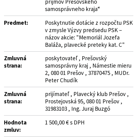
príjmov Prešovského
samosprávneho kraja“
Predmet:
Poskytnutie dotácie z rozpočtu PSK
v zmysle Výzvy predsedu PSK –
názov akcie: "Memoriál Jozefa
Baláža, plavecké preteky kat. C"
Zmluvná
poskytovateľ , Prešovský
strana:
samosprávny kraj , Námestie mieru
2, 080 01 Prešov , 37870475 , MUDr.
Peter Chudík
Zmluvná
prijímateľ , Plavecký klub Prešov ,
strana:
Prostejovská 95, 080 01 Prešov ,
31983103 , Ing. Juraj Buzgó
Hodnota
1 500,00 € s DPH
zmluv: