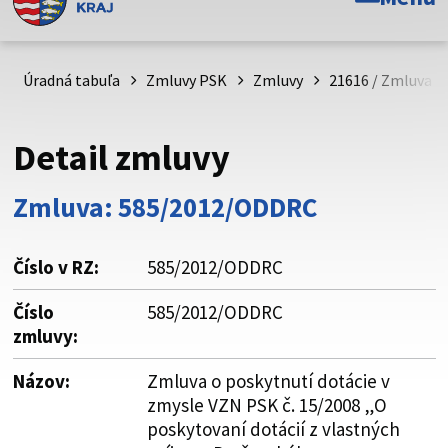
Toto je oficiálna webová stránka Prešovského
samosprávneho kraja. Oficiálne stránky využívajú doménu
psk.sk.
Úradná tabuľa
Zmluvy PSK
Zmluvy
21616 / Zmluva o
Táto stránka je zabezpečená
Detail zmluvy
Buďte pozorní a vždy sa uistite, že zdieľate informácie iba
cez zabezpečenú webovú stránku. Zabezpečená stránka
Zmluva: 585/2012/ODDRC
vždy začína https:// pred názvom domény webového sídla.
Číslo v RZ:
585/2012/ODDRC
Číslo
585/2012/ODDRC
zmluvy:
Názov:
Zmluva o poskytnutí dotácie v
zmysle VZN PSK č. 15/2008 „O
poskytovaní dotácií z vlastných