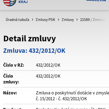
Toto je oficiálna webová stránka Prešovského
samosprávneho kraja. Oficiálne stránky využívajú doménu
psk.sk.
Úradná tabuľa
Zmluvy PSK
Zmluvy
21588 / Zmluva o 
Táto stránka je zabezpečená
Detail zmluvy
Buďte pozorní a vždy sa uistite, že zdieľate informácie iba
cez zabezpečenú webovú stránku. Zabezpečená stránka
Zmluva: 432/2012/OK
vždy začína https:// pred názvom domény webového sídla.
Číslo v RZ:
432/2012/OK
Číslo
432/2012/OK
zmluvy:
Názov:
Zmluva o poskytnutí dotácie v zmysl
č. 15/2012 - č. 432/2012/OK