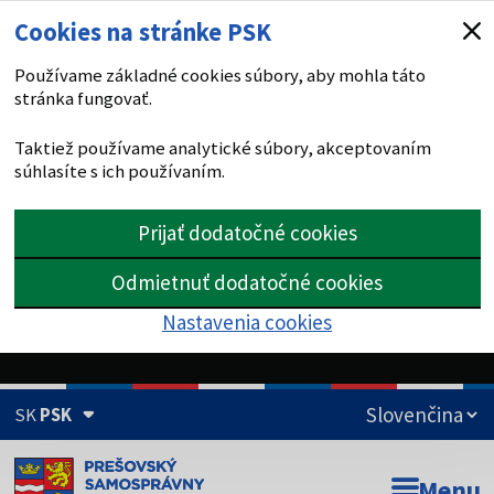
Cookies na stránke PSK
Používame základné cookies súbory, aby mohla táto
stránka fungovať.
Taktiež používame analytické súbory, akceptovaním
súhlasíte s ich používaním.
Prijať dodatočné cookies
Odmietnuť dodatočné cookies
Nastavenia cookies
SK
PSK
Doména psk.sk je oficiálna
Menu