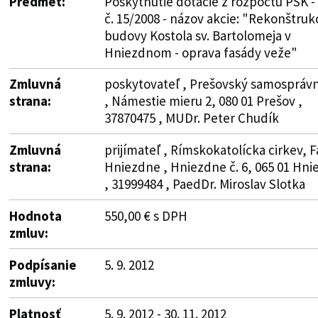
Predmet:
Poskytnutie dotácie z rozpočtu PSK -
č. 15/2008 - názov akcie: "Rekonštruk
budovy Kostola sv. Bartolomeja v
Hniezdnom - oprava fasády veže"
Zmluvná
poskytovateľ , Prešovský samosprávn
strana:
, Námestie mieru 2, 080 01 Prešov ,
37870475 , MUDr. Peter Chudík
Zmluvná
prijímateľ , Rímskokatolícka cirkev, 
strana:
Hniezdne , Hniezdne č. 6, 065 01 Hn
, 31999484 , PaedDr. Miroslav Slotka
Hodnota
550,00 € s DPH
zmluv:
Podpísanie
5. 9. 2012
zmluvy:
Platnosť
5. 9. 2012 - 30. 11. 2012