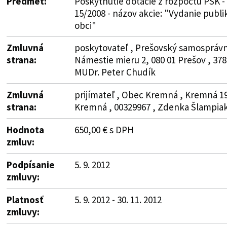
Predmet:
Poskytnutie dotácie z rozpočtu PSK -
15/2008 - názov akcie: "Vydanie publi
obci"
Zmluvná
poskytovateľ , Prešovský samosprávny
strana:
Námestie mieru 2, 080 01 Prešov , 378
MUDr. Peter Chudík
Zmluvná
prijímateľ , Obec Kremná , Kremná 19
strana:
Kremná , 00329967 , Zdenka Šlampia
Hodnota
650,00 € s DPH
zmluv:
Podpísanie
5. 9. 2012
zmluvy:
Platnosť
5. 9. 2012 - 30. 11. 2012
zmluvy: