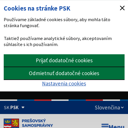
Cookies na stránke PSK
Používame základné cookies súbory, aby mohla táto
stránka fungovať.
Taktiež používame analytické súbory, akceptovaním
súhlasíte s ich používaním.
Prijať dodatočné cookies
Odmietnuť dodatočné cookies
Nastavenia cookies
SK
PSK
Doména psk.sk je oficiálna
Menu