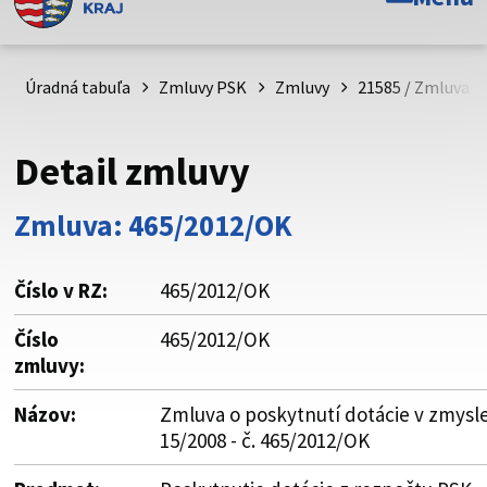
Toto je oficiálna webová stránka Prešovského
samosprávneho kraja. Oficiálne stránky využívajú doménu
psk.sk.
Úradná tabuľa
Zmluvy PSK
Zmluvy
21585 / Zmluva o 
Táto stránka je zabezpečená
Detail zmluvy
Buďte pozorní a vždy sa uistite, že zdieľate informácie iba
cez zabezpečenú webovú stránku. Zabezpečená stránka
Zmluva: 465/2012/OK
vždy začína https:// pred názvom domény webového sídla.
Číslo v RZ:
465/2012/OK
Číslo
465/2012/OK
zmluvy:
Názov:
Zmluva o poskytnutí dotácie v zmysle
15/2008 - č. 465/2012/OK