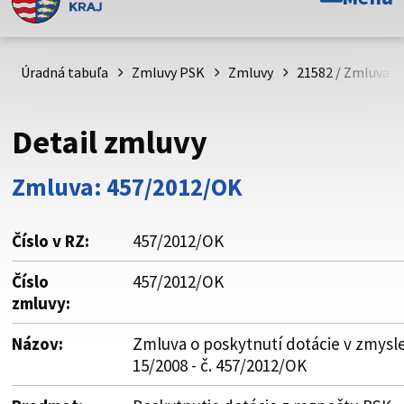
Toto je oficiálna webová stránka Prešovského
samosprávneho kraja. Oficiálne stránky využívajú doménu
psk.sk.
Úradná tabuľa
Zmluvy PSK
Zmluvy
21582 / Zmluva o 
Táto stránka je zabezpečená
Detail zmluvy
Buďte pozorní a vždy sa uistite, že zdieľate informácie iba
cez zabezpečenú webovú stránku. Zabezpečená stránka
Zmluva: 457/2012/OK
vždy začína https:// pred názvom domény webového sídla.
Číslo v RZ:
457/2012/OK
Číslo
457/2012/OK
zmluvy:
Názov:
Zmluva o poskytnutí dotácie v zmysle
15/2008 - č. 457/2012/OK