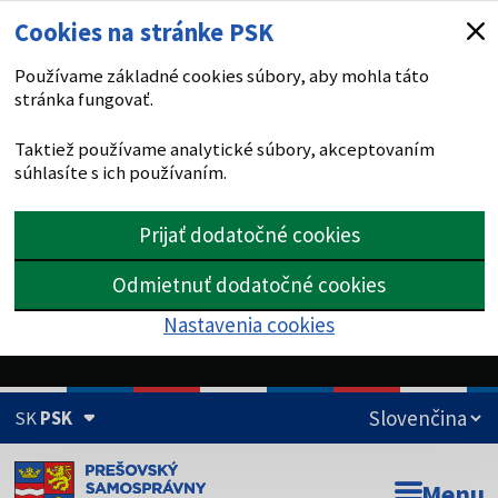
Cookies na stránke PSK
Používame základné cookies súbory, aby mohla táto
stránka fungovať.
Taktiež používame analytické súbory, akceptovaním
súhlasíte s ich používaním.
Prijať dodatočné cookies
Odmietnuť dodatočné cookies
Nastavenia cookies
SK
PSK
Doména psk.sk je oficiálna
Menu