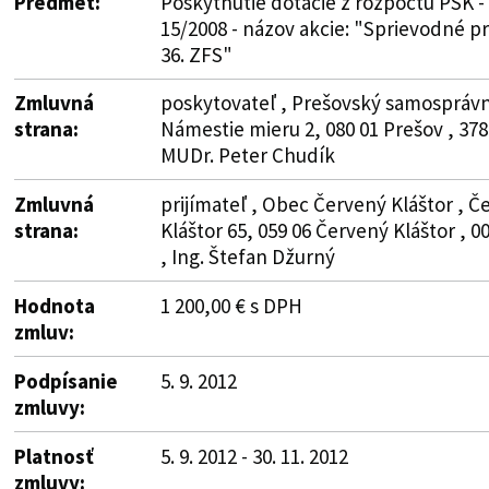
Predmet:
Poskytnutie dotácie z rozpočtu PSK -
15/2008 - názov akcie: "Sprievodné 
36. ZFS"
Zmluvná
poskytovateľ , Prešovský samosprávny
strana:
Námestie mieru 2, 080 01 Prešov , 378
MUDr. Peter Chudík
Zmluvná
prijímateľ , Obec Červený Kláštor , Č
strana:
Kláštor 65, 059 06 Červený Kláštor , 0
, Ing. Štefan Džurný
Hodnota
1 200,00 € s DPH
zmluv:
Podpísanie
5. 9. 2012
zmluvy:
Platnosť
5. 9. 2012 - 30. 11. 2012
zmluvy: