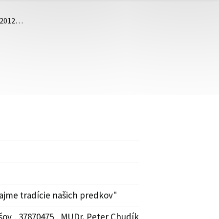
7/2012…
vajme tradície našich predkov"
šov , 37870475 , MUDr. Peter Chudík