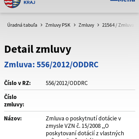
Toto je oficiálna webová stránka Prešovského
samosprávneho kraja. Oficiálne stránky využívajú doménu
psk.sk.
Úradná tabuľa
Zmluvy PSK
Zmluvy
21564 / Zmluva o 
Táto stránka je zabezpečená
Detail zmluvy
Buďte pozorní a vždy sa uistite, že zdieľate informácie iba
cez zabezpečenú webovú stránku. Zabezpečená stránka
Zmluva: 556/2012/ODDRC
vždy začína https:// pred názvom domény webového sídla.
Číslo v RZ:
556/2012/ODDRC
Číslo
zmluvy:
Názov:
Zmluva o poskytnutí dotácie v
zmysle VZN č. 15/2008 „O
poskytovaní dotácií z vlastných