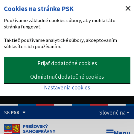
Cookies na stránke PSK
Používame základné cookies súbory, aby mohla táto
stránka fungovať.
Taktiež používame analytické súbory, akceptovaním
súhlasíte s ich používaním.
Prijať dodatočné cookies
Odmietnuť dodatočné cookies
Nastavenia cookies
SK
PSK
Doména psk.sk je oficiálna
Menu