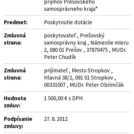
príjmov Prešovského
samosprávneho kraja“
Predmet:
Poskytnutie dotácie
Zmluvná
poskytovateľ , Prešovský
strana:
samosprávny kraj , Námestie mieru
2, 080 01 Prešov , 37870475 , MUDr.
Peter Chudík
Zmluvná
prijímateľ , Mesto Stropkov ,
strana:
Hlavná 38/2, 091 01 Stropkov ,
00331007 , MUDr. Peter Obrimčák
Hodnota
1 500,00 € s DPH
zmluv:
Podpísanie
27. 8. 2012
zmluvy: