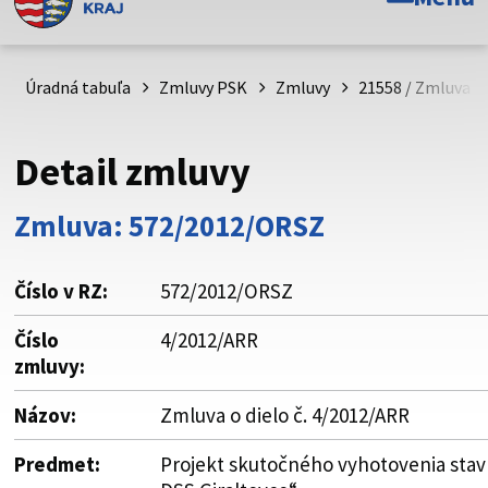
Toto je oficiálna webová stránka Prešovského
samosprávneho kraja. Oficiálne stránky využívajú doménu
psk.sk.
Úradná tabuľa
Zmluvy PSK
Zmluvy
21558 / Zmluva o 
Táto stránka je zabezpečená
Detail zmluvy
Buďte pozorní a vždy sa uistite, že zdieľate informácie iba
cez zabezpečenú webovú stránku. Zabezpečená stránka
Zmluva: 572/2012/ORSZ
vždy začína https:// pred názvom domény webového sídla.
Číslo v RZ:
572/2012/ORSZ
Číslo
4/2012/ARR
zmluvy:
Názov:
Zmluva o dielo č. 4/2012/ARR
Predmet:
Projekt skutočného vyhotovenia stav