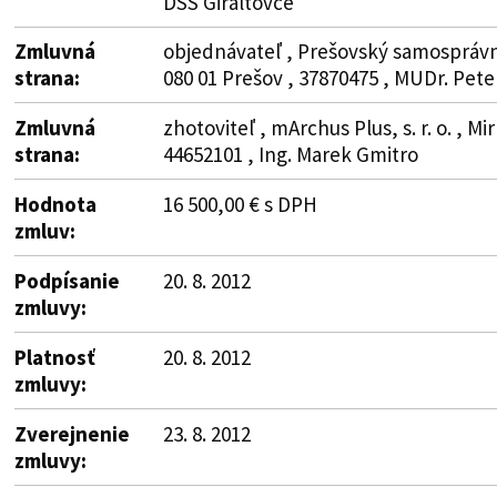
DSS Giraltovce“
Zmluvná
objednávateľ , Prešovský samosprávny
strana:
080 01 Prešov , 37870475 , MUDr. Pet
Zmluvná
zhotoviteľ , mArchus Plus, s. r. o. , M
strana:
44652101 , Ing. Marek Gmitro
Hodnota
16 500,00 € s DPH
zmluv:
Podpísanie
20. 8. 2012
zmluvy:
Platnosť
20. 8. 2012
zmluvy:
Zverejnenie
23. 8. 2012
zmluvy: