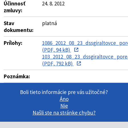
Účinnosť
24. 8. 2012
zmluvy:
Stav
platná
dokumentu:
Prílohy:
1086_2012_08_23_dssgiraltovce_por
(PDF, 94 kB)
103_2012_08_23_dssgiraltovce_pore
(PDF, 792 kB)
Poznámka:
Boli tieto informácie pre vás užitočné?
Áno
Nie
Našli ste na stránke chybu?