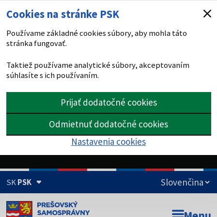
Cookies na stránke PSK
Používame základné cookies súbory, aby mohla táto
stránka fungovať.
Taktiež používame analytické súbory, akceptovaním
súhlasíte s ich používaním.
Prijať dodatočné cookies
Odmietnuť dodatočné cookies
Nastavenia cookies
SK
PSK
Doména psk.sk je oficiálna
Menu