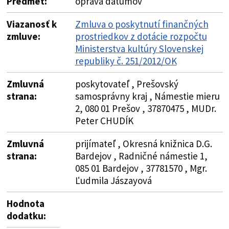
Predmet:
oprava dátumov
Viazanosť k
Zmluva o poskytnutí finančných
zmluve:
prostriedkov z dotácie rozpočtu
Ministerstva kultúry Slovenskej
republiky č. 251/2012/OK
Zmluvná
poskytovateľ , Prešovský
strana:
samosprávny kraj , Námestie mieru
2, 080 01 Prešov , 37870475 , MUDr.
Peter CHUDÍK
Zmluvná
prijímateľ , Okresná knižnica D.G.
strana:
Bardejov , Radničné námestie 1,
085 01 Bardejov , 37781570 , Mgr.
Ľudmila Jászayová
Hodnota
dodatku: