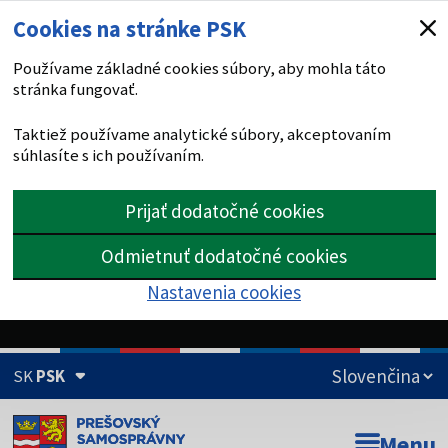
Cookies na stránke PSK
Používame základné cookies súbory, aby mohla táto
stránka fungovať.
Taktiež používame analytické súbory, akceptovaním
súhlasíte s ich používaním.
Prijať dodatočné cookies
Odmietnuť dodatočné cookies
Nastavenia cookies
SK
PSK
Doména psk.sk je oficiálna
Menu