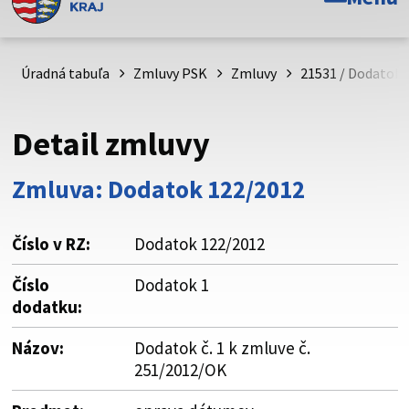
Toto je oficiálna webová stránka Prešovského
samosprávneho kraja. Oficiálne stránky využívajú doménu
psk.sk.
Úradná tabuľa
Zmluvy PSK
Zmluvy
21531 / Dodatok č
Táto stránka je zabezpečená
Detail zmluvy
Buďte pozorní a vždy sa uistite, že zdieľate informácie iba
cez zabezpečenú webovú stránku. Zabezpečená stránka
Zmluva: Dodatok 122/2012
vždy začína https:// pred názvom domény webového sídla.
Číslo v RZ:
Dodatok 122/2012
Číslo
Dodatok 1
dodatku:
Názov:
Dodatok č. 1 k zmluve č.
251/2012/OK