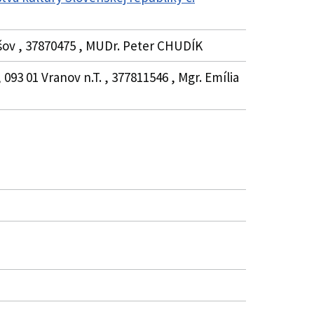
šov , 37870475 , MUDr. Peter CHUDÍK
093 01 Vranov n.T. , 377811546 , Mgr. Emília