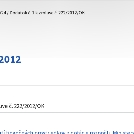
524 / Dodatok č. 1 k zmluve č. 222/2012/OK
/2012
uve č. 222/2012/OK
í finančných prostriedkov z dotácie rozpočtu Ministerst