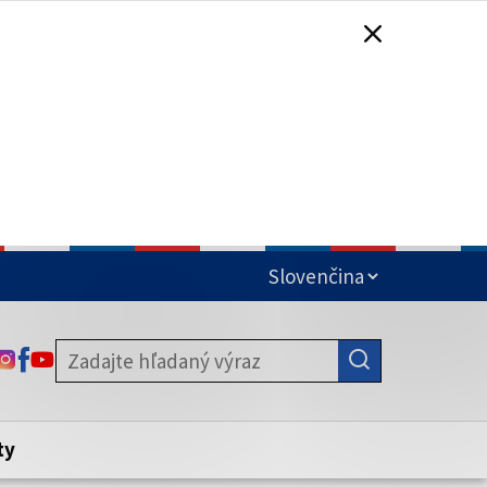
čená
ODKAZ SA OTVORÍ NA NOVEJ KARTE
ODKAZ SA OTVORÍ NA NOVEJ KARTE
ODKAZ SA OTVORÍ NA NOVEJ KARTE
stite, že zdieľate informácie iba cez
nku. Zabezpečená stránka vždy začína
ény webového sídla.
ty