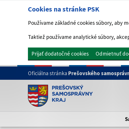
Cookies na stránke PSK
Používame základné cookies súbory, aby mo
Taktiež používame analytické súbory, akcep
Prijať dodatočné cookies
Odmietnuť do
PRESKOČIŤ NA HLAVNÝ OBSAH
Oficiálna stránka
Prešovského samosprávn
Doména psk.sk je oficiálna
Toto je oficiálna webová stránka Prešovsk
Oficiálne stránky využívajú doménu psk.sk.
S