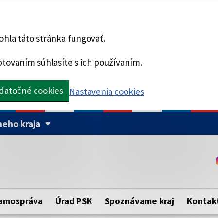
hla táto stránka fungovať.
tovaním súhlasíte s ich používaním.
datočné cookies
Nastavenia cookies
eho kraja
Táto stránka je zabezpe
Buďte pozorní a vždy sa ui
ého samosprávneho kraja.
zabezpečenú webovú strá
https:// pred názvom dom
amospráva
Úrad PSK
Spoznávame kraj
Kontak