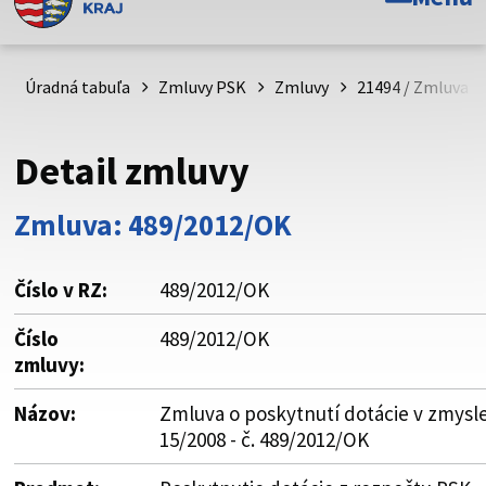
Toto je oficiálna webová stránka Prešovského
samosprávneho kraja. Oficiálne stránky využívajú doménu
psk.sk.
Úradná tabuľa
Zmluvy PSK
Zmluvy
21494 / Zmluva o 
Táto stránka je zabezpečená
Detail zmluvy
Buďte pozorní a vždy sa uistite, že zdieľate informácie iba
cez zabezpečenú webovú stránku. Zabezpečená stránka
Zmluva: 489/2012/OK
vždy začína https:// pred názvom domény webového sídla.
Číslo v RZ:
489/2012/OK
Číslo
489/2012/OK
zmluvy:
Názov:
Zmluva o poskytnutí dotácie v zmysle
15/2008 - č. 489/2012/OK