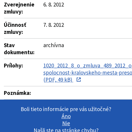
Zverejnenie
6. 8. 2012
zmluvy:
Účinnosť
7. 8. 2012
zmluvy:
Stav
archívna
dokumentu:
Prílohy:
1020_2012_8_o_zmluva_489_2012_ok
spolocnost-kralovskeho-mesta-preso
(PDF, 49 kB)
Poznámka:
Boli tieto informácie pre vás užitočné?
Áno
Nie
Našli ste na stránke chybu?