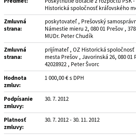
Predmet:
Poskytnutie dotácie z rozpočtu PSK -
Historická spoločnosť kráľovského m
Zmluvná
poskytovateľ , Prešovský samosprávny
strana:
Námestie mieru 2, 080 01 Prešov , 378
MUDr. Peter Chudík
Zmluvná
prijímateľ , OZ Historická spoločnosť
strana:
mesta Prešov , Javorinská 26, 080 01 
42028922 , Peter Švorc
Hodnota
1 000,00 € s DPH
zmluv:
Podpísanie
30. 7. 2012
zmluvy:
Platnosť
30. 7. 2012 - 30. 11. 2012
zmluvy: