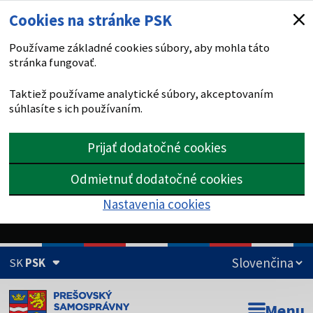
Cookies na stránke PSK
Používame základné cookies súbory, aby mohla táto
stránka fungovať.
Taktiež používame analytické súbory, akceptovaním
súhlasíte s ich používaním.
Prijať dodatočné cookies
Odmietnuť dodatočné cookies
Nastavenia cookies
SK
PSK
Doména psk.sk je oficiálna
Menu