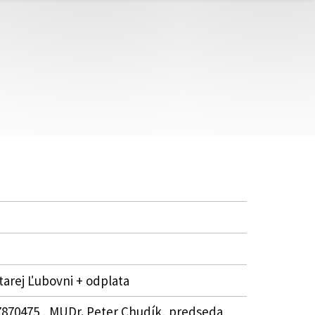
arej Ľubovni + odplata
7870475 , MUDr. Peter Chudík, predseda