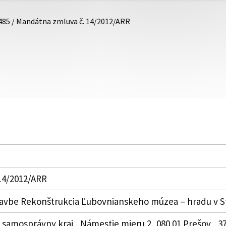
485 / Mandátna zmluva č. 14/2012/ARR
14/2012/ARR
tavbe Rekonštrukcia Ľubovnianskeho múzea – hradu v St
samosprávny kraj , Námestie mieru 2, 080 01 Prešov , 3