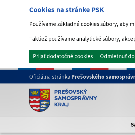
Cookies na stránke PSK
Používame základné cookies súbory, aby mo
Taktiež používame analytické súbory, akcep
Prijať dodatočné cookies
Odmietnuť do
PRESKOČIŤ NA HLAVNÝ OBSAH
Oficiálna stránka
Prešovského samosprávn
Doména psk.sk je oficiálna
Toto je oficiálna webová stránka Prešovsk
Oficiálne stránky využívajú doménu psk.sk.
S