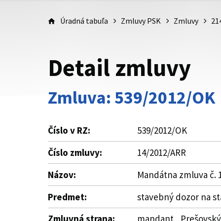
Úradná tabuľa
Zmluvy PSK
Zmluvy
21
Detail zmluvy
Zmluva: 539/2012/OK
Číslo v RZ:
539/2012/OK
Číslo zmluvy:
14/2012/ARR
Názov:
Mandátna zmluva č. 
Predmet:
stavebný dozor na s
Zmluvná strana:
mandant , Prešovský 