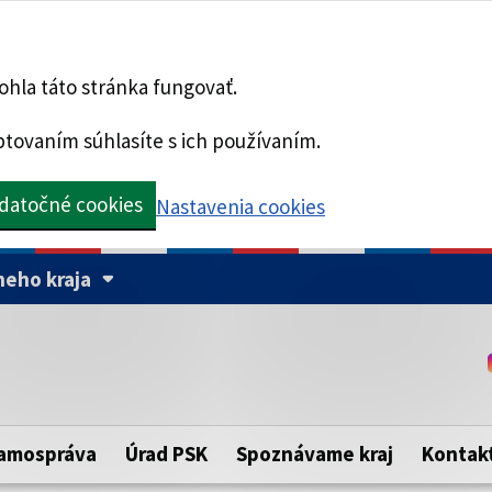
hla táto stránka fungovať.
tovaním súhlasíte s ich používaním.
datočné cookies
Nastavenia cookies
eho kraja
Táto stránka je zabezpe
Buďte pozorní a vždy sa ui
ého samosprávneho kraja.
zabezpečenú webovú strá
https:// pred názvom dom
amospráva
Úrad PSK
Spoznávame kraj
Kontak