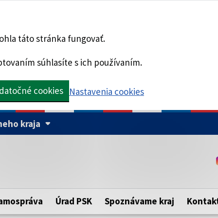
hla táto stránka fungovať.
tovaním súhlasíte s ich používaním.
datočné cookies
Nastavenia cookies
eho kraja
Táto stránka je zabezpe
Buďte pozorní a vždy sa ui
ého samosprávneho kraja.
zabezpečenú webovú strá
https:// pred názvom dom
amospráva
Úrad PSK
Spoznávame kraj
Kontak