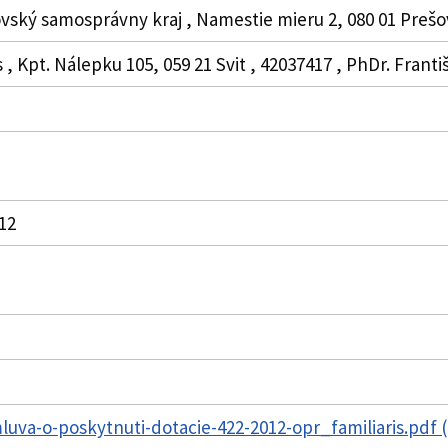
vský samosprávny kraj , Namestie mieru 2, 080 01 Prešo
is , Kpt. Nálepku 105, 059 21 Svit , 42037417 , PhDr. Frant
012
va-o-poskytnuti-dotacie-422-2012-opr_familiaris.pdf 