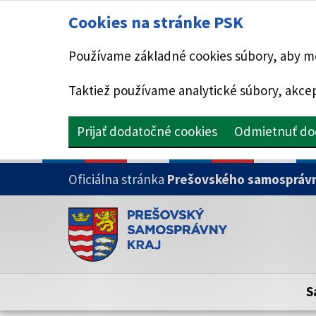
Cookies na stránke PSK
Používame základné cookies súbory, aby mo
Taktiež používame analytické súbory, akcep
Prijať dodatočné cookies
Odmietnuť do
PRESKOČIŤ NA HLAVNÝ OBSAH
Oficiálna stránka
Prešovského samosprávn
Doména psk.sk je oficiálna
Toto je oficiálna webová stránka Prešovsk
Oficiálne stránky využívajú doménu psk.sk.
S