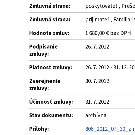
Zmluvná strana:
poskytovateľ , Prešo
Zmluvná strana:
prijímateľ , Familiar
Hodnota zmluv:
1 680,00 € bez DPH
Podpísanie
26. 7. 2012
zmluvy:
Platnosť zmluvy:
26. 7. 2012 - 31. 12. 2
Zverejnenie
30. 7. 2012
zmluvy:
Účinnosť zmluvy:
31. 7. 2012
Stav dokumentu:
archívna
Prílohy:
806_2012_07_30_zmlu