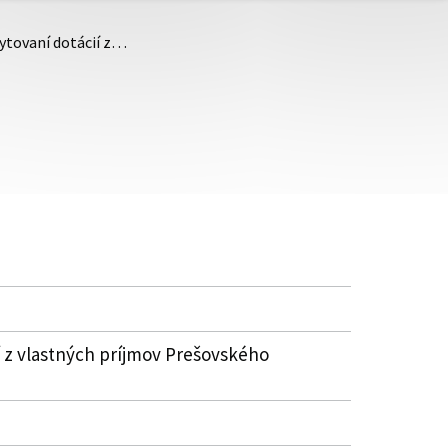
kytovaní dotácií z…
í z vlastných príjmov Prešovského