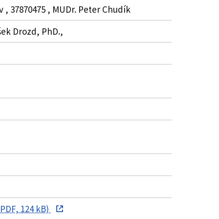
v , 37870475 , MUDr. Peter Chudík
išek Drozd, PhD.,
(PDF, 124 kB)