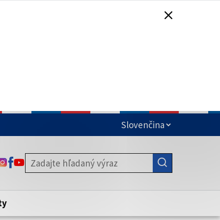
čená
ODKAZ SA OTVORÍ NA NOVEJ KARTE
ODKAZ SA OTVORÍ NA NOVEJ KARTE
ODKAZ SA OTVORÍ NA NOVEJ KARTE
stite, že zdieľate informácie iba cez
nku. Zabezpečená stránka vždy začína
ény webového sídla.
ty