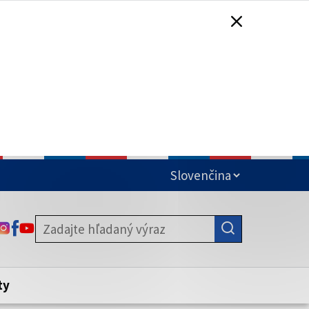
čená
ODKAZ SA OTVORÍ NA NOVEJ KARTE
ODKAZ SA OTVORÍ NA NOVEJ KARTE
ODKAZ SA OTVORÍ NA NOVEJ KARTE
stite, že zdieľate informácie iba cez
nku. Zabezpečená stránka vždy začína
ény webového sídla.
ty