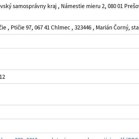
vský samosprávny kraj , Námestie mieru 2, 080 01 Prešo
čie , Ptičie 97, 067 41 Chlmec , 323446 , Marián Čorný, st
012