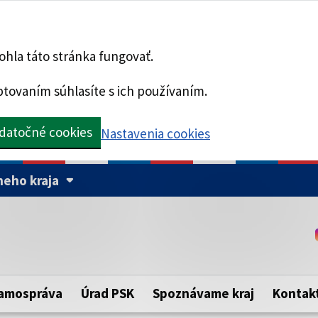
hla táto stránka fungovať.
tovaním súhlasíte s ich používaním.
datočné cookies
Nastavenia cookies
eho kraja
Táto stránka je zabezpe
Buďte pozorní a vždy sa ui
ého samosprávneho kraja.
zabezpečenú webovú strá
https:// pred názvom dom
amospráva
Úrad PSK
Spoznávame kraj
Kontak