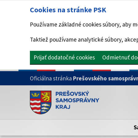
Cookies na stránke PSK
Používame základné cookies súbory, aby mo
Taktiež používame analytické súbory, akcep
Prijať dodatočné cookies
Odmietnuť do
PRESKOČIŤ NA HLAVNÝ OBSAH
Oficiálna stránka
Prešovského samosprávn
Doména psk.sk je oficiálna
Toto je oficiálna webová stránka Prešovsk
Oficiálne stránky využívajú doménu psk.sk.
S