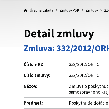
Úradná tabuľa
Zmluvy PSK
Zmluvy
21
Detail zmluvy
Zmluva: 332/2012/OR
Číslo v RZ:
332/2012/ORHC
Číslo zmluvy:
332/2012/ORHC
Názov:
Zmluva o poskytnutí
samosprávneho kraj
Predmet:
Poskytnutie dotácie