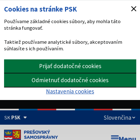
Cookies na stránke PSK
Používame základné cookies súbory, aby mohla táto
stránka fungovať.
Taktiež používame analytické súbory, akceptovaním
súhlasíte s ich používaním.
Prijať dodatočné cookies
Odmietnuť dodatočné cookies
Nastavenia cookies
SK
PSK
Doména psk.sk je oficiálna
Menu