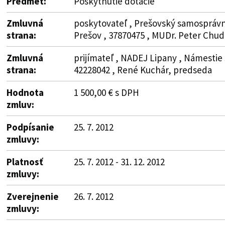
Predmet:
Poskytnutie dotácie
Zmluvná
poskytovateľ , Prešovský samosprávny
strana:
Prešov , 37870475 , MUDr. Peter Chud
Zmluvná
prijímateľ , NADEJ Lipany , Námestie s
strana:
42228042 , René Kuchár, predseda
Hodnota
1 500,00 € s DPH
zmluv:
Podpísanie
25. 7. 2012
zmluvy:
Platnosť
25. 7. 2012 - 31. 12. 2012
zmluvy:
Zverejnenie
26. 7. 2012
zmluvy: