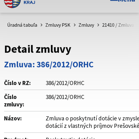
Toto je oficiálna webová stránka Prešovského
samosprávneho kraja. Oficiálne stránky využívajú doménu
psk.sk.
Úradná tabuľa
Zmluvy PSK
Zmluvy
21410 / Zmluva o 
Táto stránka je zabezpečená
Detail zmluvy
Buďte pozorní a vždy sa uistite, že zdieľate informácie iba
cez zabezpečenú webovú stránku. Zabezpečená stránka
Zmluva: 386/2012/ORHC
vždy začína https:// pred názvom domény webového sídla.
Číslo v RZ:
386/2012/ORHC
Číslo
386/2012/ORHC
zmluvy:
Názov:
Zmluva o poskytnutí dotácie v zmysl
dotácií z vlastných príjmov Prešovs