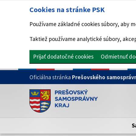
Cookies na stránke PSK
Používame základné cookies súbory, aby mo
Taktiež používame analytické súbory, akcep
Prijať dodatočné cookies
Odmietnuť do
PRESKOČIŤ NA HLAVNÝ OBSAH
Oficiálna stránka
Prešovského samosprávn
Doména psk.sk je oficiálna
Toto je oficiálna webová stránka Prešovsk
Oficiálne stránky využívajú doménu psk.sk.
S