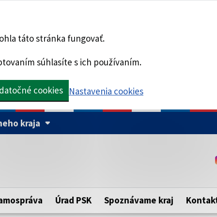
hla táto stránka fungovať.
tovaním súhlasíte s ich používaním.
datočné cookies
Nastavenia cookies
eho kraja
Táto stránka je zabezpe
Buďte pozorní a vždy sa ui
ého samosprávneho kraja.
zabezpečenú webovú strá
https:// pred názvom dom
amospráva
Úrad PSK
Spoznávame kraj
Kontak