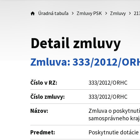
Úradná tabuľa
Zmluvy PSK
Zmluvy
21
Detail zmluvy
Zmluva: 333/2012/OR
Číslo v RZ:
333/2012/ORHC
Číslo zmluvy:
333/2012/ORHC
Názov:
Zmluva o poskytnutí
samosprávneho kraj
Predmet:
Poskytnutie dotácie