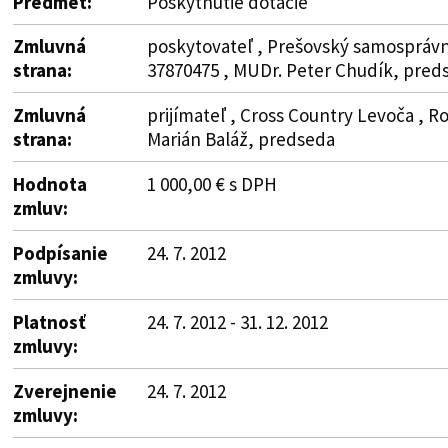
Predmet:
Poskytnutie dotácie
Zmluvná
poskytovateľ , Prešovský samosprávny
strana:
37870475 , MUDr. Peter Chudík, pred
Zmluvná
prijímateľ , Cross Country Levoča , Ro
strana:
Marián Baláž, predseda
Hodnota
1 000,00 € s DPH
zmluv:
Podpísanie
24. 7. 2012
zmluvy:
Platnosť
24. 7. 2012 - 31. 12. 2012
zmluvy:
Zverejnenie
24. 7. 2012
zmluvy: