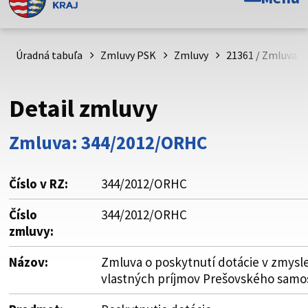
Toto je oficiálna webová stránka Prešovského
samosprávneho kraja. Oficiálne stránky využívajú doménu
psk.sk.
Úradná tabuľa
Zmluvy PSK
Zmluvy
21361 / Zmluva o 
Táto stránka je zabezpečená
Detail zmluvy
Buďte pozorní a vždy sa uistite, že zdieľate informácie iba
cez zabezpečenú webovú stránku. Zabezpečená stránka
Zmluva: 344/2012/ORHC
vždy začína https:// pred názvom domény webového sídla.
Číslo v RZ:
344/2012/ORHC
Číslo
344/2012/ORHC
zmluvy:
Názov:
Zmluva o poskytnutí dotácie v zmysle
vlastných príjmov Prešovského samo