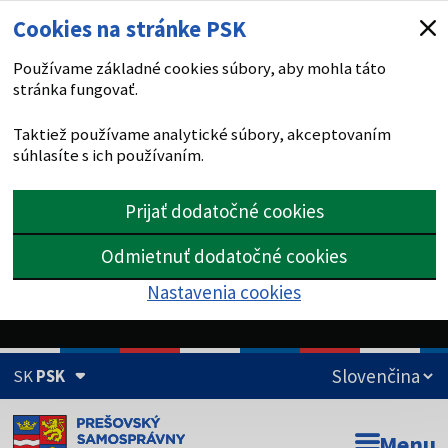
Cookies na stránke PSK
Používame základné cookies súbory, aby mohla táto
stránka fungovať.
Taktiež používame analytické súbory, akceptovaním
súhlasíte s ich používaním.
Prijať dodatočné cookies
Odmietnuť dodatočné cookies
Nastavenia cookies
SK
PSK
Doména psk.sk je oficiálna
Menu