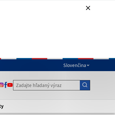
čená
ODKAZ SA OTVORÍ NA NOVEJ KARTE
ODKAZ SA OTVORÍ NA NOVEJ KARTE
ODKAZ SA OTVORÍ NA NOVEJ KARTE
stite, že zdieľate informácie iba cez
nku. Zabezpečená stránka vždy začína
ény webového sídla.
ty