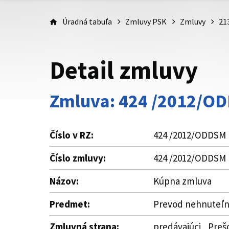
Úradná tabuľa
Zmluvy PSK
Zmluvy
21
Detail zmluvy
Zmluva: 424 /2012/O
Číslo v RZ:
424 /2012/ODDSM
Číslo zmluvy:
424 /2012/ODDSM
Názov:
Kúpna zmluva
Predmet:
Prevod nehnuteľnos
Zmluvná strana:
predávajúci , Preš