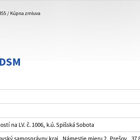
355 / Kúpna zmluva
DDSM
tí na LV. č. 1006, k.ú. Spišská Sobota
ovský samosprávny kraj , Námestie mieru 2, Prešov , 37