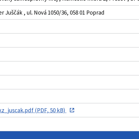
ter Juščák , ul. Nová 1050/36, 058 01 Poprad
z_juscak.pdf (PDF, 50 kB)