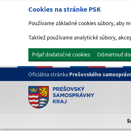
Cookies na stránke PSK
Používame základné cookies súbory, aby mo
Taktiež používame analytické súbory, akcep
Prijať dodatočné cookies
Odmietnuť do
PRESKOČIŤ NA HLAVNÝ OBSAH
Oficiálna stránka
Prešovského samosprávn
Doména psk.sk je oficiálna
Toto je oficiálna webová stránka Prešovsk
Oficiálne stránky využívajú doménu psk.sk.
S