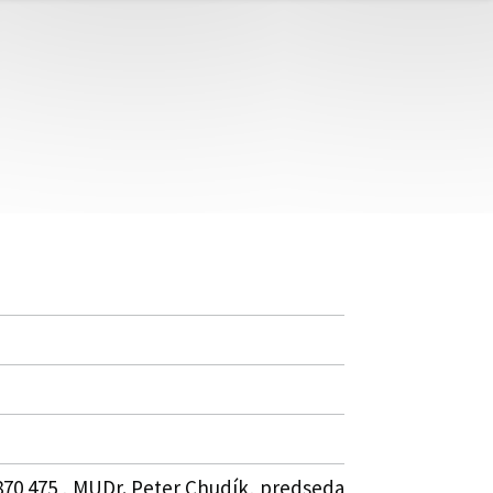
 870 475 , MUDr. Peter Chudík, predseda