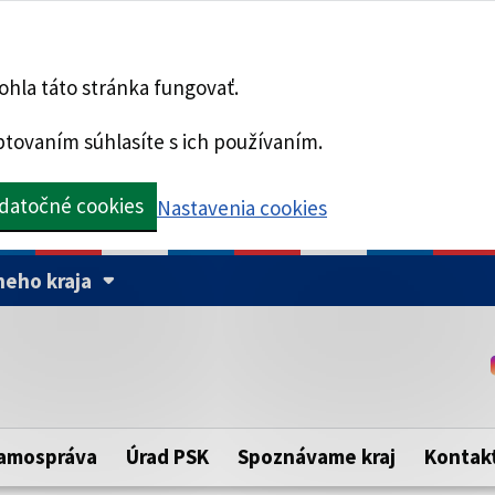
hla táto stránka fungovať.
tovaním súhlasíte s ich používaním.
datočné cookies
Nastavenia cookies
eho kraja
Táto stránka je zabezpe
Buďte pozorní a vždy sa ui
ého samosprávneho kraja.
zabezpečenú webovú strá
https:// pred názvom dom
amospráva
Úrad PSK
Spoznávame kraj
Kontak