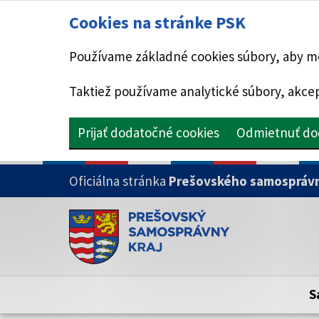
Cookies na stránke PSK
Používame základné cookies súbory, aby mo
Taktiež používame analytické súbory, akcep
Prijať dodatočné cookies
Odmietnuť do
PRESKOČIŤ NA HLAVNÝ OBSAH
Oficiálna stránka
Prešovského samosprávn
Doména psk.sk je oficiálna
Toto je oficiálna webová stránka Prešovsk
Oficiálne stránky využívajú doménu psk.sk.
S