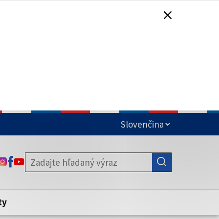
čená
ODKAZ SA OTVORÍ NA NOVEJ KARTE
ODKAZ SA OTVORÍ NA NOVEJ KARTE
ODKAZ SA OTVORÍ NA NOVEJ KARTE
stite, že zdieľate informácie iba cez
nku. Zabezpečená stránka vždy začína
ény webového sídla.
ty