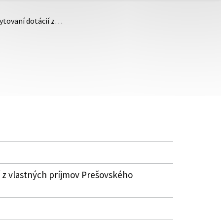
kytovaní dotácií z…
í z vlastných príjmov Prešovského