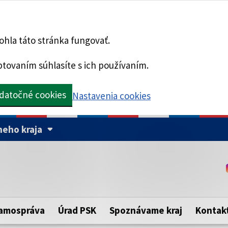
hla táto stránka fungovať.
tovaním súhlasíte s ich používaním.
datočné cookies
Nastavenia cookies
eho kraja
Táto stránka je zabezpe
Buďte pozorní a vždy sa ui
ého samosprávneho kraja.
zabezpečenú webovú strá
https:// pred názvom dom
amospráva
Úrad PSK
Spoznávame kraj
Kontak