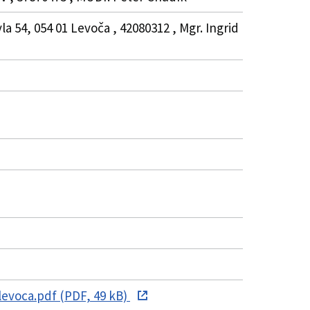
a 54, 054 01 Levoča , 42080312 , Mgr. Ingrid
voca.pdf (PDF, 49 kB)