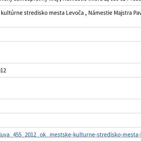
 kultúrne stredisko mesta Levoča , Námestie Majstra Pavl
012
va_455_2012_ok_mestske-kulturne-stredisko-mesta-le