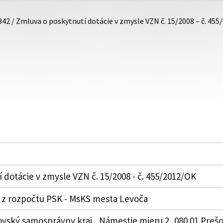
342 / Zmluva o poskytnutí dotácie v zmysle VZN č. 15/2008 – č. 45
 dotácie v zmysle VZN č. 15/2008 - č. 455/2012/OK
 z rozpočtu PSK - MsKS mesta Levoča
ovský samosprávny kraj , Námestie mieru 2, 080 01 Prešo