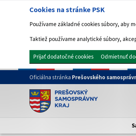
Cookies na stránke PSK
Používame základné cookies súbory, aby mo
Taktiež používame analytické súbory, akcep
Prijať dodatočné cookies
Odmietnuť do
PRESKOČIŤ NA HLAVNÝ OBSAH
Oficiálna stránka
Prešovského samosprávn
Doména psk.sk je oficiálna
Toto je oficiálna webová stránka Prešovsk
Oficiálne stránky využívajú doménu psk.sk.
S