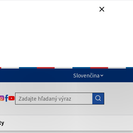
čená
ODKAZ SA OTVORÍ NA NOVEJ KARTE
ODKAZ SA OTVORÍ NA NOVEJ KARTE
ODKAZ SA OTVORÍ NA NOVEJ KARTE
stite, že zdieľate informácie iba cez
nku. Zabezpečená stránka vždy začína
ény webového sídla.
ty