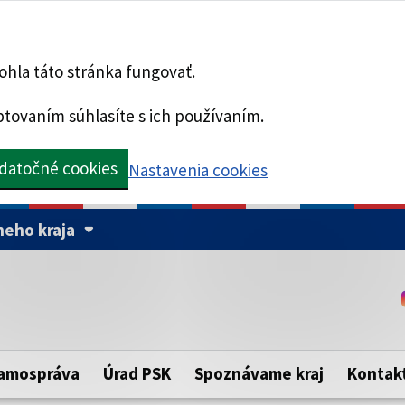
hla táto stránka fungovať.
tovaním súhlasíte s ich používaním.
datočné cookies
Nastavenia cookies
eho kraja
Táto stránka je zabezpe
Buďte pozorní a vždy sa ui
ého samosprávneho kraja.
zabezpečenú webovú strá
https:// pred názvom dom
amospráva
Úrad PSK
Spoznávame kraj
Kontak