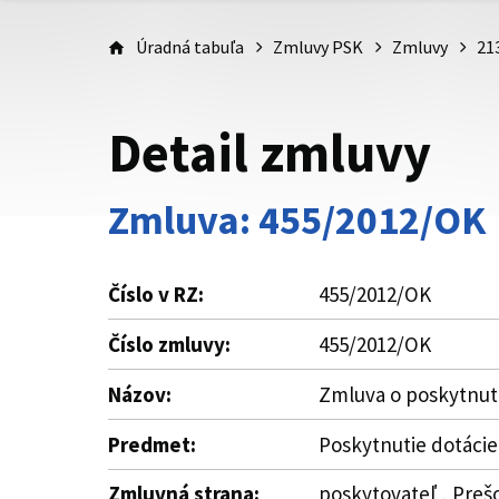
Úradná tabuľa
Zmluvy PSK
Zmluvy
21
Detail zmluvy
Zmluva: 455/2012/OK
Číslo v RZ:
455/2012/OK
Číslo zmluvy:
455/2012/OK
Názov:
Zmluva o poskytnutí
Predmet:
Poskytnutie dotácie
Zmluvná strana:
poskytovateľ , Preš