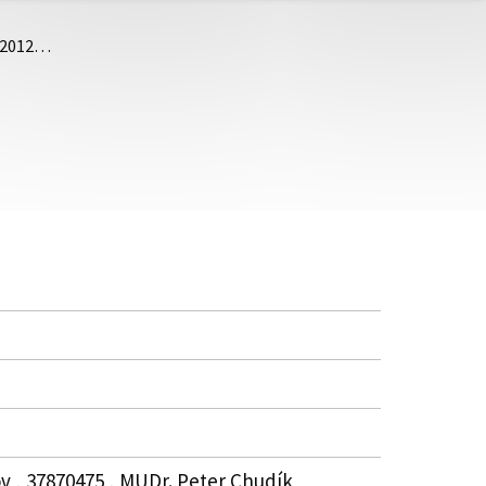
5/2012…
v , 37870475 , MUDr. Peter Chudík