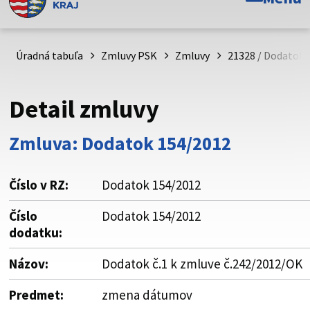
Toto je oficiálna webová stránka Prešovského
samosprávneho kraja. Oficiálne stránky využívajú doménu
psk.sk.
Úradná tabuľa
Zmluvy PSK
Zmluvy
21328 / Dodatok 
Táto stránka je zabezpečená
Detail zmluvy
Buďte pozorní a vždy sa uistite, že zdieľate informácie iba
cez zabezpečenú webovú stránku. Zabezpečená stránka
Zmluva: Dodatok 154/2012
vždy začína https:// pred názvom domény webového sídla.
Číslo v RZ:
Dodatok 154/2012
Číslo
Dodatok 154/2012
dodatku:
Názov:
Dodatok č.1 k zmluve č.242/2012/OK
Predmet:
zmena dátumov