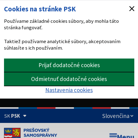
Cookies na stránke PSK
Používame základné cookies súbory, aby mohla táto
stránka fungovať.
Taktiež používame analytické súbory, akceptovaním
súhlasíte s ich používaním.
Prijať dodatočné cookies
Odmietnuť dodatočné cookies
Nastavenia cookies
SK
PSK
Doména psk.sk je oficiálna
Menu