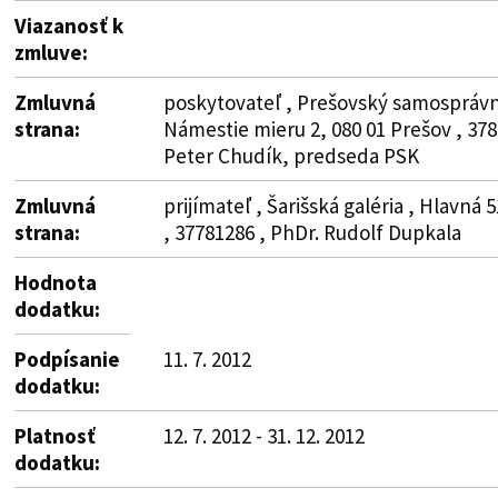
Viazanosť k
zmluve:
Zmluvná
poskytovateľ , Prešovský samosprávny
strana:
Námestie mieru 2, 080 01 Prešov , 37
Peter Chudík, predseda PSK
Zmluvná
prijímateľ , Šarišská galéria , Hlavná 
strana:
, 37781286 , PhDr. Rudolf Dupkala
Hodnota
dodatku:
Podpísanie
11. 7. 2012
dodatku:
Platnosť
12. 7. 2012 - 31. 12. 2012
dodatku: