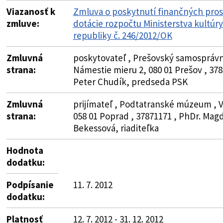
Viazanosť k
Zmluva o poskytnutí finančných pros
zmluve:
dotácie rozpočtu Ministerstva kultúr
republiky č. 246/2012/OK
Zmluvná
poskytovateľ , Prešovský samosprávny
strana:
Námestie mieru 2, 080 01 Prešov , 37
Peter Chudík, predseda PSK
Zmluvná
prijímateľ , Podtatranské múzeum , V
strana:
058 01 Poprad , 37871171 , PhDr. Mag
Bekessová, riaditeľka
Hodnota
dodatku:
Podpísanie
11. 7. 2012
dodatku:
Platnosť
12. 7. 2012 - 31. 12. 2012