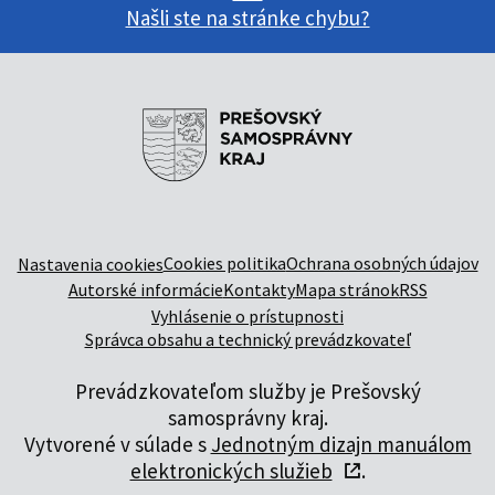
Našli ste na stránke chybu?
Cookies politika
Ochrana osobných údajov
Nastavenia cookies
Autorské informácie
Kontakty
Mapa stránok
RSS
Vyhlásenie o prístupnosti
Správca obsahu a technický prevádzkovateľ
Prevádzkovateľom služby je Prešovský
samosprávny kraj.
Vytvorené v súlade s
Jednotným dizajn manuálom
elektronických služieb
.