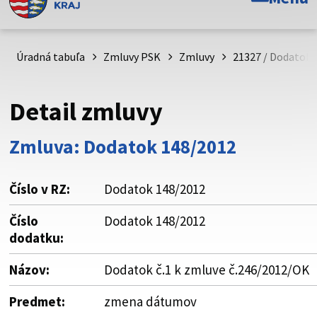
Toto je oficiálna webová stránka Prešovského
samosprávneho kraja. Oficiálne stránky využívajú doménu
psk.sk.
Úradná tabuľa
Zmluvy PSK
Zmluvy
21327 / Dodatok 
Táto stránka je zabezpečená
Detail zmluvy
Buďte pozorní a vždy sa uistite, že zdieľate informácie iba
cez zabezpečenú webovú stránku. Zabezpečená stránka
Zmluva: Dodatok 148/2012
vždy začína https:// pred názvom domény webového sídla.
Číslo v RZ:
Dodatok 148/2012
Číslo
Dodatok 148/2012
dodatku:
Názov:
Dodatok č.1 k zmluve č.246/2012/OK
Predmet:
zmena dátumov