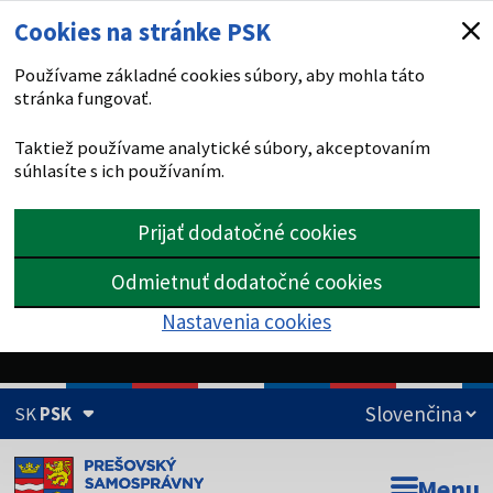
Cookies na stránke PSK
Používame základné cookies súbory, aby mohla táto
stránka fungovať.
Taktiež používame analytické súbory, akceptovaním
súhlasíte s ich používaním.
Prijať dodatočné cookies
Odmietnuť dodatočné cookies
Nastavenia cookies
SK
PSK
Doména psk.sk je oficiálna
Menu