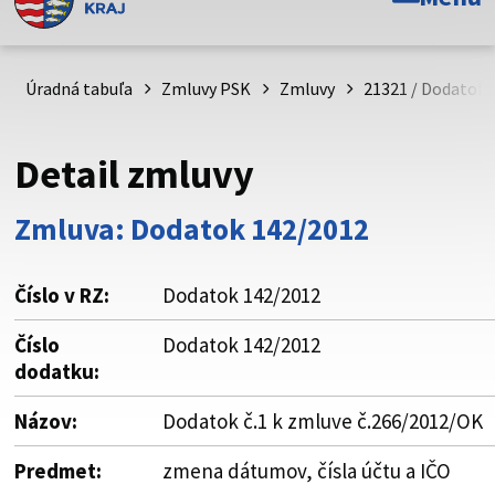
Toto je oficiálna webová stránka Prešovského
samosprávneho kraja. Oficiálne stránky využívajú doménu
psk.sk.
Úradná tabuľa
Zmluvy PSK
Zmluvy
21321 / Dodatok 
Táto stránka je zabezpečená
Detail zmluvy
Buďte pozorní a vždy sa uistite, že zdieľate informácie iba
cez zabezpečenú webovú stránku. Zabezpečená stránka
Zmluva: Dodatok 142/2012
vždy začína https:// pred názvom domény webového sídla.
Číslo v RZ:
Dodatok 142/2012
Číslo
Dodatok 142/2012
dodatku:
Názov:
Dodatok č.1 k zmluve č.266/2012/OK
Predmet:
zmena dátumov, čísla účtu a IČO