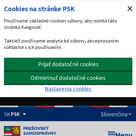
Cookies na stránke PSK
Používame základné cookies súbory, aby mohla táto
stránka fungovať.
Taktiež používame analytické súbory, akceptovaním
súhlasíte s ich používaním.
Prijať dodatočné cookies
Odmietnuť dodatočné cookies
Nastavenia cookies
SK
PSK
Doména psk.sk je oficiálna
Menu