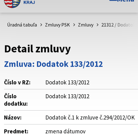
Toto je oficiálna webová stránka Prešovského
samosprávneho kraja. Oficiálne stránky využívajú doménu
psk.sk.
Úradná tabuľa
Zmluvy PSK
Zmluvy
21312 / Dodatok 
Táto stránka je zabezpečená
Detail zmluvy
Buďte pozorní a vždy sa uistite, že zdieľate informácie iba
cez zabezpečenú webovú stránku. Zabezpečená stránka
Zmluva: Dodatok 133/2012
vždy začína https:// pred názvom domény webového sídla.
Číslo v RZ:
Dodatok 133/2012
Číslo
Dodatok 133/2012
dodatku:
Názov:
Dodatok č.1 k zmluve č.294/2012/OK
Predmet:
zmena dátumov