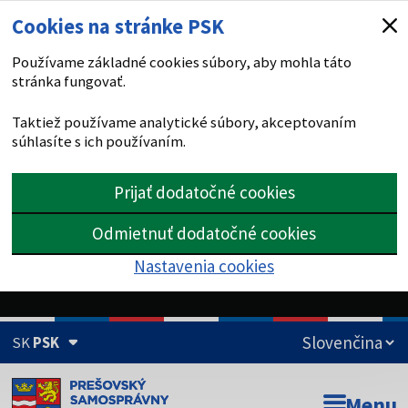
Cookies na stránke PSK
Používame základné cookies súbory, aby mohla táto
stránka fungovať.
Taktiež používame analytické súbory, akceptovaním
súhlasíte s ich používaním.
Prijať dodatočné cookies
Odmietnuť dodatočné cookies
Nastavenia cookies
SK
PSK
Doména psk.sk je oficiálna
Menu