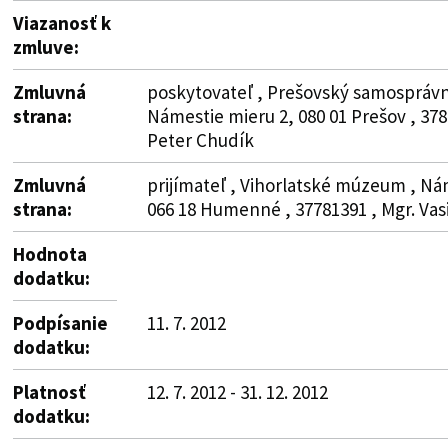
Viazanosť k
zmluve:
Zmluvná
poskytovateľ , Prešovský samosprávny
strana:
Námestie mieru 2, 080 01 Prešov , 37
Peter Chudík
Zmluvná
prijímateľ , Vihorlatské múzeum , Ná
strana:
066 18 Humenné , 37781391 , Mgr. Vasi
Hodnota
dodatku:
Podpísanie
11. 7. 2012
dodatku:
Platnosť
12. 7. 2012 - 31. 12. 2012
dodatku: