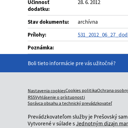
Účinnosť
28. 6. 2012
dodatku:
Stav dokumentu:
archívna
Prílohy:
531_2012_06_27_doda
Poznámka:
Boli tieto informácie pre vás užitočné?
Cookies politika
Ochrana osobný
Nastavenia cookies
RSS
Vyhlásenie o prístupnosti
Správca obsahu a technický prevádzkovateľ
Prevádzkovateľom služby je Prešovský samo
Vytvorené v súlade s
Jednotným dizajn man