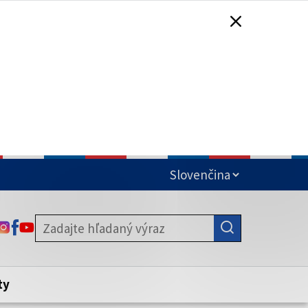
čená
ODKAZ SA OTVORÍ NA NOVEJ KARTE
ODKAZ SA OTVORÍ NA NOVEJ KARTE
ODKAZ SA OTVORÍ NA NOVEJ KARTE
stite, že zdieľate informácie iba cez
nku. Zabezpečená stránka vždy začína
ény webového sídla.
ty