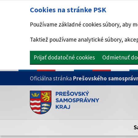
Cookies na stránke PSK
Používame základné cookies súbory, aby mo
Taktiež používame analytické súbory, akcep
Prijať dodatočné cookies
Odmietnuť do
PRESKOČIŤ NA HLAVNÝ OBSAH
Oficiálna stránka
Prešovského samosprávn
Doména psk.sk je oficiálna
Toto je oficiálna webová stránka Prešovsk
Oficiálne stránky využívajú doménu psk.sk.
S