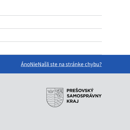
Áno
Nie
Našli ste na stránke chybu?