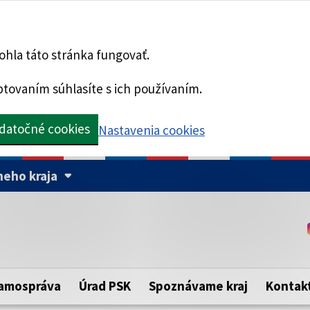
hla táto stránka fungovať.
tovaním súhlasíte s ich používaním.
datočné cookies
Nastavenia cookies
eho kraja
Táto stránka je zabezpe
Buďte pozorní a vždy sa ui
ého samosprávneho kraja.
zabezpečenú webovú strá
https:// pred názvom dom
amospráva
Úrad PSK
Spoznávame kraj
Kontak