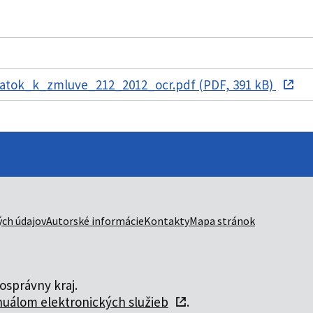
tok_k_zmluve_212_2012_ocr.pdf (PDF, 391 kB)
ch údajov
Autorské informácie
Kontakty
Mapa stránok
správny kraj.
uálom elektronických služieb
.