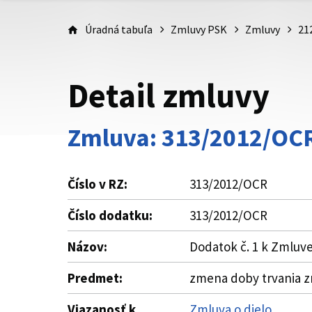
Úradná tabuľa
Zmluvy PSK
Zmluvy
21
Detail zmluvy
Zmluva: 313/2012/OC
Číslo v RZ:
313/2012/OCR
Číslo dodatku:
313/2012/OCR
Názov:
Dodatok č. 1 k Zmluve
Predmet:
zmena doby trvania 
Viazanosť k
Zmluva o dielo