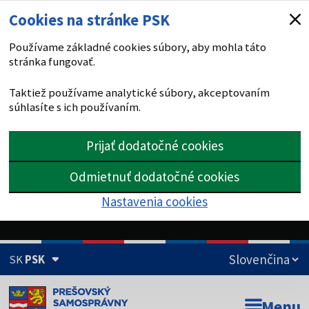
Cookies na stránke PSK
Používame základné cookies súbory, aby mohla táto
stránka fungovať.
Taktiež používame analytické súbory, akceptovaním
súhlasíte s ich používaním.
Prijať dodatočné cookies
Odmietnuť dodatočné cookies
Nastavenia cookies
SK
PSK
Doména psk.sk je oficiálna
Menu