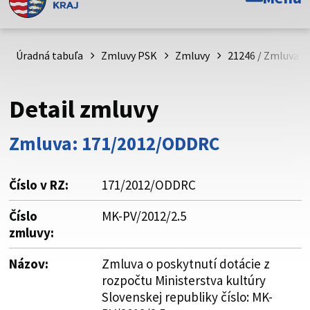
Toto je oficiálna webová stránka Prešovského
samosprávneho kraja. Oficiálne stránky využívajú doménu
psk.sk.
Úradná tabuľa
Zmluvy PSK
Zmluvy
21246 / Zmluva o 
Táto stránka je zabezpečená
Detail zmluvy
Buďte pozorní a vždy sa uistite, že zdieľate informácie iba
cez zabezpečenú webovú stránku. Zabezpečená stránka
Zmluva: 171/2012/ODDRC
vždy začína https:// pred názvom domény webového sídla.
Číslo v RZ:
171/2012/ODDRC
Číslo
MK-PV/2012/2.5
zmluvy:
Názov:
Zmluva o poskytnutí dotácie z
rozpočtu Ministerstva kultúry
Slovenskej republiky číslo: MK-