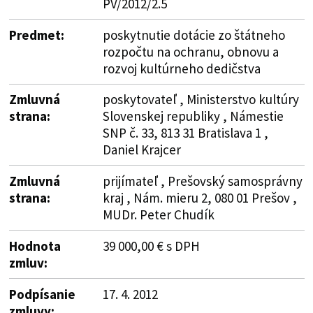
PV/2012/2.5
Predmet:
poskytnutie dotácie zo štátneho
rozpočtu na ochranu, obnovu a
rozvoj kultúrneho dedičstva
Zmluvná
poskytovateľ , Ministerstvo kultúry
strana:
Slovenskej republiky , Námestie
SNP č. 33, 813 31 Bratislava 1 ,
Daniel Krajcer
Zmluvná
prijímateľ , Prešovský samosprávny
strana:
kraj , Nám. mieru 2, 080 01 Prešov ,
MUDr. Peter Chudík
Hodnota
39 000,00 € s DPH
zmluv:
Podpísanie
17. 4. 2012
zmluvy: