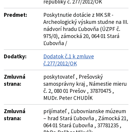
republiky č. 277/2012/OK
Predmet:
Poskytnutie dotácie z MK SR -
Archeologický výskum studne na III.
nádvorí hradu Ľubovňa (ÚZPF č.
975/0), zámocká 20, 064 01 Stará
Ľubovňa /
Dodatky:
Dodatok č.1 k zmluve
č.277/2012/OK
Zmluvná
poskytovateľ , Prešovský
strana:
samosprávny kraj , Námestie mieru
č. 2, 080 01 Prešov , 37870475 ,
MUDr. Peter CHUDÍK
Zmluvná
prijímateľ , Ľubovnianske múzeum
strana:
– hrad Stará Ľubovňa , Zámocká 21,
064 01 Stará Ľubovňa , 37781235 ,