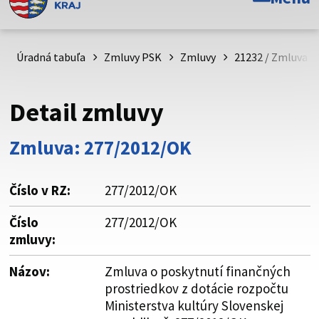
Toto je oficiálna webová stránka Prešovského
samosprávneho kraja. Oficiálne stránky využívajú doménu
psk.sk.
Úradná tabuľa
Zmluvy PSK
Zmluvy
21232 / Zmluva o
Táto stránka je zabezpečená
Detail zmluvy
Buďte pozorní a vždy sa uistite, že zdieľate informácie iba
cez zabezpečenú webovú stránku. Zabezpečená stránka
Zmluva: 277/2012/OK
vždy začína https:// pred názvom domény webového sídla.
Číslo v RZ:
277/2012/OK
Číslo
277/2012/OK
zmluvy:
Názov:
Zmluva o poskytnutí finančných
prostriedkov z dotácie rozpočtu
Ministerstva kultúry Slovenskej