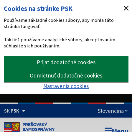
Cookies na stránke PSK
Používame základné cookies súbory, aby mohla táto
stránka fungovať.
Taktiež používame analytické súbory, akceptovaním
súhlasíte s ich používaním.
Prijať dodatočné cookies
Odmietnuť dodatočné cookies
Nastavenia cookies
SK
PSK
Doména psk.sk je oficiálna
Menu