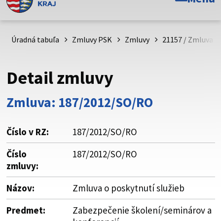
Toto je oficiálna webová stránka Prešovského
samosprávneho kraja. Oficiálne stránky využívajú doménu
psk.sk.
Úradná tabuľa
Zmluvy PSK
Zmluvy
21157 / Zmluva o 
Táto stránka je zabezpečená
Detail zmluvy
Buďte pozorní a vždy sa uistite, že zdieľate informácie iba
cez zabezpečenú webovú stránku. Zabezpečená stránka
Zmluva: 187/2012/SO/RO
vždy začína https:// pred názvom domény webového sídla.
Číslo v RZ:
187/2012/SO/RO
Číslo
187/2012/SO/RO
zmluvy:
Názov:
Zmluva o poskytnutí služieb
Predmet:
Zabezpečenie školení/seminárov a