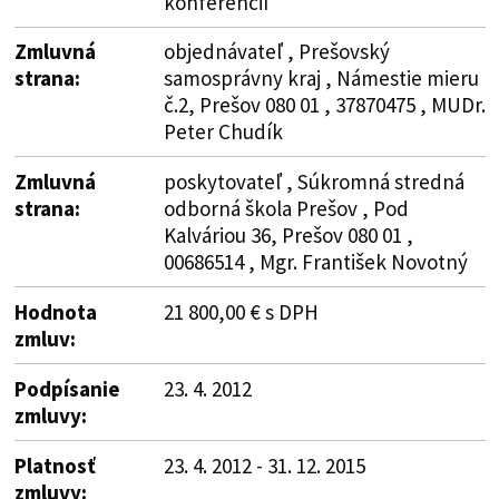
konferencií
Zmluvná
objednávateľ , Prešovský
strana:
samosprávny kraj , Námestie mieru
č.2, Prešov 080 01 , 37870475 , MUDr.
Peter Chudík
Zmluvná
poskytovateľ , Súkromná stredná
strana:
odborná škola Prešov , Pod
Kalváriou 36, Prešov 080 01 ,
00686514 , Mgr. František Novotný
Hodnota
21 800,00 € s DPH
zmluv:
Podpísanie
23. 4. 2012
zmluvy:
Platnosť
23. 4. 2012 - 31. 12. 2015
zmluvy: