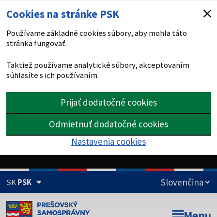
Cookies na stránke PSK
Používame základné cookies súbory, aby mohla táto
stránka fungovať.
Taktiež používame analytické súbory, akceptovaním
súhlasíte s ich používaním.
Prijať dodatočné cookies
Odmietnuť dodatočné cookies
Nastavenia cookies
SK
PSK
Doména psk.sk je oficiálna
Menu