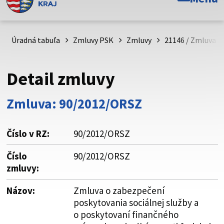
Toto je oficiálna webová stránka Prešovského
samosprávneho kraja. Oficiálne stránky využívajú doménu
psk.sk.
Úradná tabuľa
Zmluvy PSK
Zmluvy
21146 / Zmluva o
Táto stránka je zabezpečená
Detail zmluvy
Buďte pozorní a vždy sa uistite, že zdieľate informácie iba
cez zabezpečenú webovú stránku. Zabezpečená stránka
Zmluva: 90/2012/ORSZ
vždy začína https:// pred názvom domény webového sídla.
Číslo v RZ:
90/2012/ORSZ
Číslo
90/2012/ORSZ
zmluvy:
Názov:
Zmluva o zabezpečení
poskytovania sociálnej služby a
o poskytovaní finančného