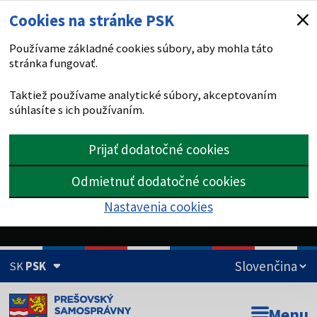
Cookies na stránke PSK
Používame základné cookies súbory, aby mohla táto
stránka fungovať.
Taktiež používame analytické súbory, akceptovaním
súhlasíte s ich používaním.
Prijať dodatočné cookies
Odmietnuť dodatočné cookies
Nastavenia cookies
SK
PSK
Doména psk.sk je oficiálna
Menu