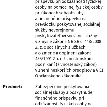
príspevku pri odkázanosti fyzickej
osoby na pomoc inej fyzickej osoby
pri úkonoch sebaobsluhy
a finančného príspevku na
prevádzku poskytovanej sociálnej
služby neverejnému
poskytovateľovi sociálnej služby
v zmysle zákona NR SR č. 448/2008
Z. z. o sociálnych službách
a o zmene a doplnení zákona
455/1991 Zb. o živnostenskom
podnikaní (živnostenský zákon)
v znení neskorších predpisov a § 51
Občianskeho zákonníka
Predmet:
Zabezpečenie poskytovania
sociálnej služby a poskytnutie
finančného príspevku pri
odkázanosti fyzickej osoby na