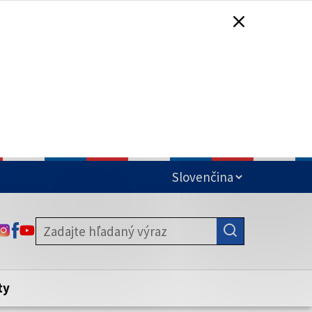
čená
ODKAZ SA OTVORÍ NA NOVEJ KARTE
ODKAZ SA OTVORÍ NA NOVEJ KARTE
ODKAZ SA OTVORÍ NA NOVEJ KARTE
stite, že zdieľate informácie iba cez
nku. Zabezpečená stránka vždy začína
ény webového sídla.
ty