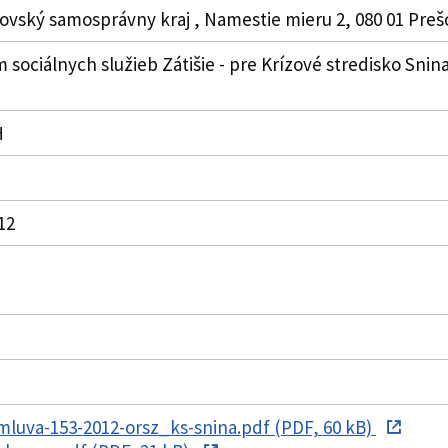
ovský samosprávny kraj , Namestie mieru 2, 080 01 Preš
 sociálnych služieb Zátišie - pre Krízové stredisko Snina
H
012
luva-153-2012-orsz_ks-snina.pdf (PDF, 60 kB)