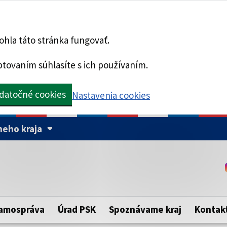
hla táto stránka fungovať.
tovaním súhlasíte s ich používaním.
datočné cookies
Nastavenia cookies
eho kraja
Táto stránka je zabezpe
Buďte pozorní a vždy sa ui
ého samosprávneho kraja.
zabezpečenú webovú strá
https:// pred názvom dom
amospráva
Úrad PSK
Spoznávame kraj
Kontak