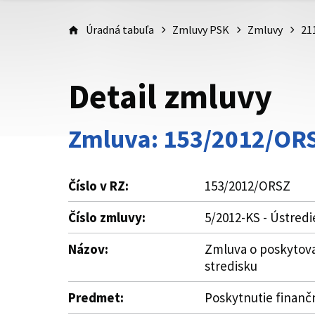
Úradná tabuľa
Zmluvy PSK
Zmluvy
21
Detail zmluvy
Zmluva: 153/2012/OR
Číslo v RZ:
153/2012/ORSZ
Číslo zmluvy:
5/2012-KS - Ústred
Názov:
Zmluva o poskytova
stredisku
Predmet:
Poskytnutie finanč