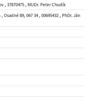
ov , 37870475 , MUDr. Peter Chudík
 , Osadné 89, 067 34 , 00695432 , PhDr. Ján