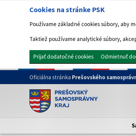
Cookies na stránke PSK
Používame základné cookies súbory, aby mo
Taktiež používame analytické súbory, akcep
Prijať dodatočné cookies
Odmietnuť do
PRESKOČIŤ NA HLAVNÝ OBSAH
Oficiálna stránka
Prešovského samosprávn
Doména psk.sk je oficiálna
Toto je oficiálna webová stránka Prešovsk
Oficiálne stránky využívajú doménu psk.sk.
S