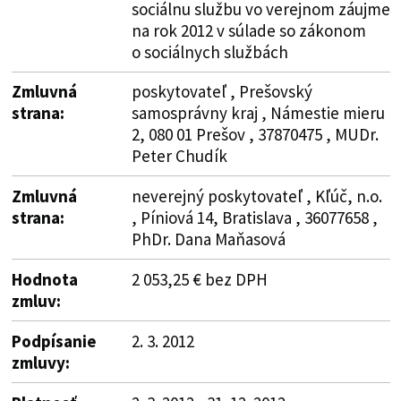
sociálnu službu vo verejnom záujme
na rok 2012 v súlade so zákonom
o sociálnych službách
Zmluvná
poskytovateľ , Prešovský
strana:
samosprávny kraj , Námestie mieru
2, 080 01 Prešov , 37870475 , MUDr.
Peter Chudík
Zmluvná
neverejný poskytovateľ , Kľúč, n.o.
strana:
, Píniová 14, Bratislava , 36077658 ,
PhDr. Dana Maňasová
Hodnota
2 053,25 € bez DPH
zmluv:
Podpísanie
2. 3. 2012
zmluvy: