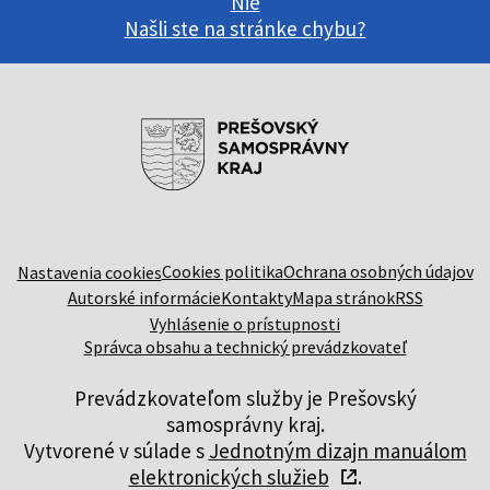
Nie
Našli ste na stránke chybu?
Cookies politika
Ochrana osobných údajov
Nastavenia cookies
Autorské informácie
Kontakty
Mapa stránok
RSS
Vyhlásenie o prístupnosti
Správca obsahu a technický prevádzkovateľ
Prevádzkovateľom služby je Prešovský
samosprávny kraj.
Vytvorené v súlade s
Jednotným dizajn manuálom
elektronických služieb
.