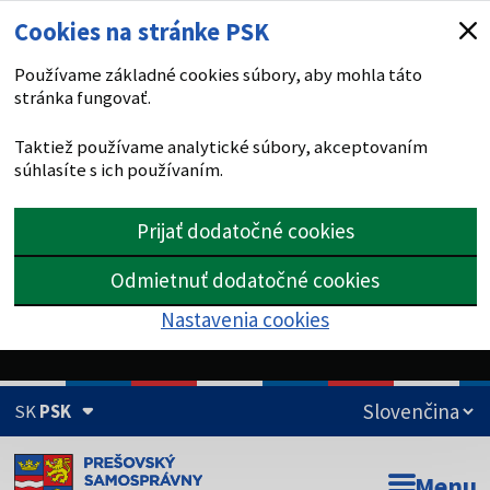
Cookies na stránke PSK
Používame základné cookies súbory, aby mohla táto
stránka fungovať.
Taktiež používame analytické súbory, akceptovaním
súhlasíte s ich používaním.
Prijať dodatočné cookies
Odmietnuť dodatočné cookies
Nastavenia cookies
SK
PSK
Doména psk.sk je oficiálna
Menu