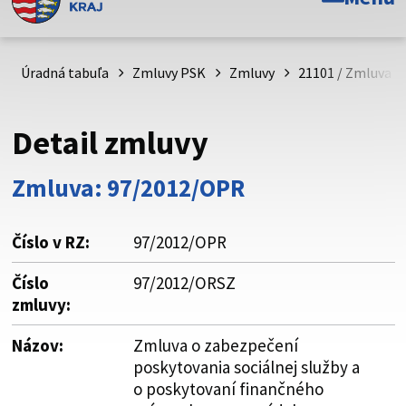
Toto je oficiálna webová stránka Prešovského
samosprávneho kraja. Oficiálne stránky využívajú doménu
psk.sk.
Úradná tabuľa
Zmluvy PSK
Zmluvy
21101 / Zmluva o
Táto stránka je zabezpečená
Detail zmluvy
Buďte pozorní a vždy sa uistite, že zdieľate informácie iba
cez zabezpečenú webovú stránku. Zabezpečená stránka
Zmluva: 97/2012/OPR
vždy začína https:// pred názvom domény webového sídla.
Číslo v RZ:
97/2012/OPR
Číslo
97/2012/ORSZ
zmluvy:
Názov:
Zmluva o zabezpečení
poskytovania sociálnej služby a
o poskytovaní finančného