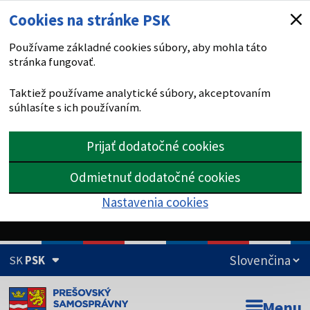
Cookies na stránke PSK
Používame základné cookies súbory, aby mohla táto
stránka fungovať.
Taktiež používame analytické súbory, akceptovaním
súhlasíte s ich používaním.
Prijať dodatočné cookies
Odmietnuť dodatočné cookies
Nastavenia cookies
SK
PSK
Doména psk.sk je oficiálna
Menu