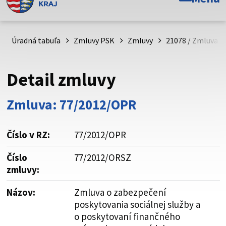
Toto je oficiálna webová stránka Prešovského
samosprávneho kraja. Oficiálne stránky využívajú doménu
psk.sk.
Úradná tabuľa
Zmluvy PSK
Zmluvy
21078 / Zmluva o
Táto stránka je zabezpečená
Detail zmluvy
Buďte pozorní a vždy sa uistite, že zdieľate informácie iba
cez zabezpečenú webovú stránku. Zabezpečená stránka
Zmluva: 77/2012/OPR
vždy začína https:// pred názvom domény webového sídla.
Číslo v RZ:
77/2012/OPR
Číslo
77/2012/ORSZ
zmluvy:
Názov:
Zmluva o zabezpečení
poskytovania sociálnej služby a
o poskytovaní finančného