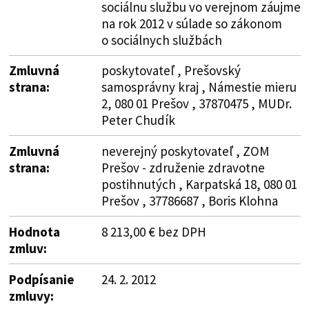
sociálnu službu vo verejnom záujme
na rok 2012 v súlade so zákonom
o sociálnych službách
Zmluvná
poskytovateľ , Prešovský
strana:
samosprávny kraj , Námestie mieru
2, 080 01 Prešov , 37870475 , MUDr.
Peter Chudík
Zmluvná
neverejný poskytovateľ , ZOM
strana:
Prešov - združenie zdravotne
postihnutých , Karpatská 18, 080 01
Prešov , 37786687 , Boris Klohna
Hodnota
8 213,00 € bez DPH
zmluv:
Podpísanie
24. 2. 2012
zmluvy: