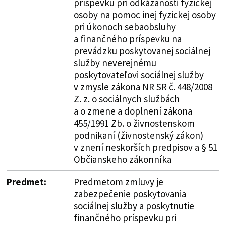
príspevku pri odkázanosti fyzickej
osoby na pomoc inej fyzickej osoby
pri úkonoch sebaobsluhy
a finančného príspevku na
prevádzku poskytovanej sociálnej
služby neverejnému
poskytovateľovi sociálnej služby
v zmysle zákona NR SR č. 448/2008
Z. z. o sociálnych službách
a o zmene a doplnení zákona
455/1991 Zb. o živnostenskom
podnikaní (živnostenský zákon)
v znení neskorších predpisov a § 51
Občianskeho zákonníka
Predmet:
Predmetom zmluvy je
zabezpečenie poskytovania
sociálnej služby a poskytnutie
finančného príspevku pri