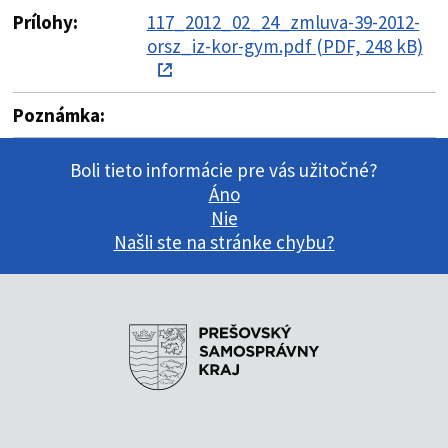
Prílohy:
117_2012_02_24_zmluva-39-2012-
orsz_iz-kor-gym.pdf (PDF, 248 kB)
Poznámka:
Boli tieto informácie pre vás užitočné?
Áno
Nie
Našli ste na stránke chybu?