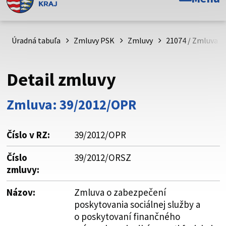
Toto je oficiálna webová stránka Prešovského
samosprávneho kraja. Oficiálne stránky využívajú doménu
psk.sk.
Úradná tabuľa
Zmluvy PSK
Zmluvy
21074 / Zmluva o
Táto stránka je zabezpečená
Detail zmluvy
Buďte pozorní a vždy sa uistite, že zdieľate informácie iba
cez zabezpečenú webovú stránku. Zabezpečená stránka
Zmluva: 39/2012/OPR
vždy začína https:// pred názvom domény webového sídla.
Číslo v RZ:
39/2012/OPR
Číslo
39/2012/ORSZ
zmluvy:
Názov:
Zmluva o zabezpečení
poskytovania sociálnej služby a
o poskytovaní finančného