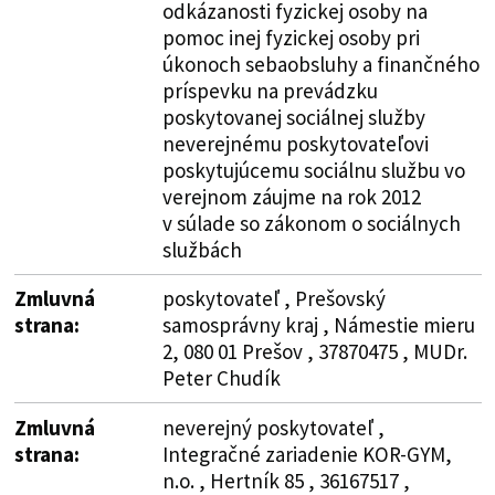
odkázanosti fyzickej osoby na
pomoc inej fyzickej osoby pri
úkonoch sebaobsluhy a finančného
príspevku na prevádzku
poskytovanej sociálnej služby
neverejnému poskytovateľovi
poskytujúcemu sociálnu službu vo
verejnom záujme na rok 2012
v súlade so zákonom o sociálnych
službách
Zmluvná
poskytovateľ , Prešovský
strana:
samosprávny kraj , Námestie mieru
2, 080 01 Prešov , 37870475 , MUDr.
Peter Chudík
Zmluvná
neverejný poskytovateľ ,
strana:
Integračné zariadenie KOR-GYM,
n.o. , Hertník 85 , 36167517 ,