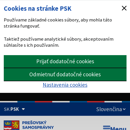
Cookies na stránke PSK
Používame základné cookies súbory, aby mohla táto
stránka fungovať.
Taktiež používame analytické súbory, akceptovaním
súhlasíte s ich používaním.
Prijať dodatočné cookies
Odmietnuť dodatočné cookies
Nastavenia cookies
SK
PSK
Doména psk.sk je oficiálna
Menu