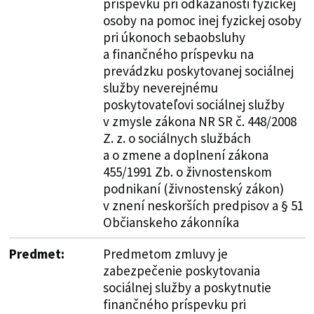
príspevku pri odkázanosti fyzickej
osoby na pomoc inej fyzickej osoby
pri úkonoch sebaobsluhy
a finančného príspevku na
prevádzku poskytovanej sociálnej
služby neverejnému
poskytovateľovi sociálnej služby
v zmysle zákona NR SR č. 448/2008
Z. z. o sociálnych službách
a o zmene a doplnení zákona
455/1991 Zb. o živnostenskom
podnikaní (živnostenský zákon)
v znení neskorších predpisov a § 51
Občianskeho zákonníka
Predmet:
Predmetom zmluvy je
zabezpečenie poskytovania
sociálnej služby a poskytnutie
finančného príspevku pri