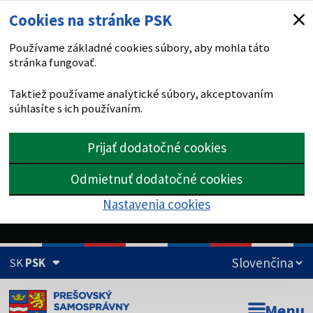
Cookies na stránke PSK
Používame základné cookies súbory, aby mohla táto
stránka fungovať.
Taktiež používame analytické súbory, akceptovaním
súhlasíte s ich používaním.
Prijať dodatočné cookies
Odmietnuť dodatočné cookies
Nastavenia cookies
SK
PSK
Doména psk.sk je oficiálna
Menu