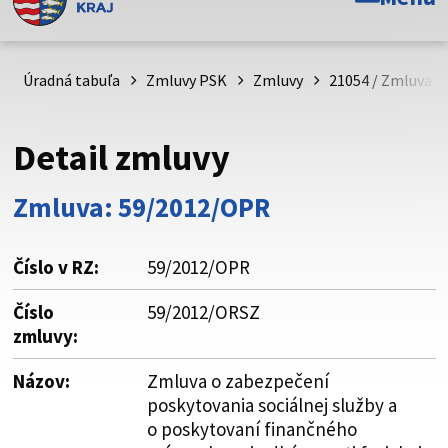
Toto je oficiálna webová stránka Prešovského
samosprávneho kraja. Oficiálne stránky využívajú doménu
psk.sk.
Úradná tabuľa
Zmluvy PSK
Zmluvy
21054 / Zmluva o
Táto stránka je zabezpečená
Detail zmluvy
Buďte pozorní a vždy sa uistite, že zdieľate informácie iba
cez zabezpečenú webovú stránku. Zabezpečená stránka
Zmluva: 59/2012/OPR
vždy začína https:// pred názvom domény webového sídla.
Číslo v RZ:
59/2012/OPR
Číslo
59/2012/ORSZ
zmluvy:
Názov:
Zmluva o zabezpečení
poskytovania sociálnej služby a
o poskytovaní finančného