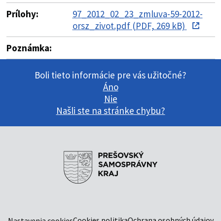
Prílohy:
97_2012_02_23_zmluva-59-2012-
orsz_zivot.pdf (PDF, 269 kB)
Poznámka:
Boli tieto informácie pre vás užitočné?
Áno
Nie
Našli ste na stránke chybu?
Cookies politika
Ochrana osobných údajov
Nastavenia cookies