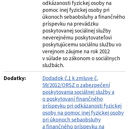
odkázanosti fyzickej osoby na
pomoc inej fyzickej osoby pri
úkonoch sebaobsluhy a finančného
príspevku na prevádzku
poskytovanej sociálnej služby
neverejnému poskytovateľovi
poskytujúcemu sociálnu službu vo
verejnom záujme na rok 2012
v súlade so zákonom o sociálnych
službách.
Dodatky:
Dodadok č.1 k zmluve č.
59/2012/ORSZ o zabezpečení
poskytovania sociálnej služby a
o poskytovaní finančného
príspevku pri odkázanosti fyzickej
osoby na pomoc inej fyzickej osoby
pri úkonoch sebaobsluhy
a finančného príspevku na