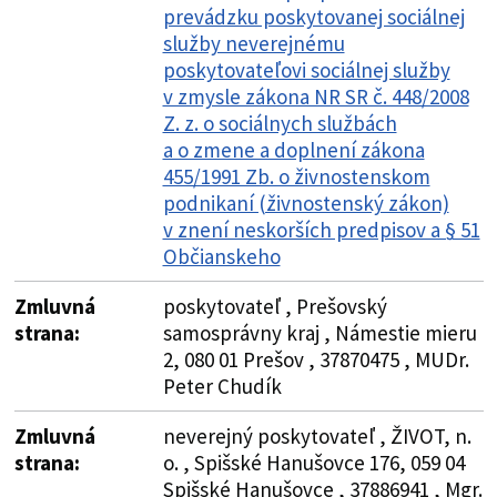
prevádzku poskytovanej sociálnej
služby neverejnému
poskytovateľovi sociálnej služby
v zmysle zákona NR SR č. 448/2008
Z. z. o sociálnych službách
a o zmene a doplnení zákona
455/1991 Zb. o živnostenskom
podnikaní (živnostenský zákon)
v znení neskorších predpisov a § 51
Občianskeho
Zmluvná
poskytovateľ , Prešovský
strana:
samosprávny kraj , Námestie mieru
2, 080 01 Prešov , 37870475 , MUDr.
Peter Chudík
Zmluvná
neverejný poskytovateľ , ŽIVOT, n.
strana:
o. , Spišské Hanušovce 176, 059 04
Spišské Hanušovce , 37886941 , Mgr.