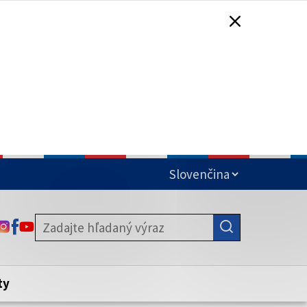
čená
ODKAZ SA OTVORÍ NA NOVEJ KARTE
ODKAZ SA OTVORÍ NA NOVEJ KARTE
ODKAZ SA OTVORÍ NA NOVEJ KARTE
stite, že zdieľate informácie iba cez
nku. Zabezpečená stránka vždy začína
ény webového sídla.
ty