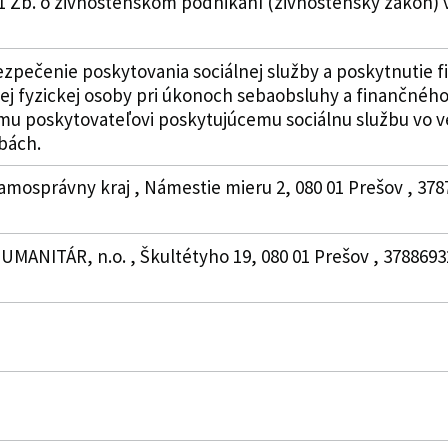
1 Zb. o živnostenskom podnikaní (živnostenský zákon) v
pečenie poskytovania sociálnej služby a poskytnutie f
nej fyzickej osoby pri úkonoch sebaobsluhy a finančné
ému poskytovateľovi poskytujúcemu sociálnu službu vo v
bách.
amosprávny kraj , Námestie mieru 2, 080 01 Prešov , 37
UMANITÁR, n.o. , Škultétyho 19, 080 01 Prešov , 3788693