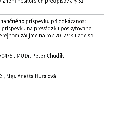
 znení neskorších predpisov a § 51
inančného príspevku pri odkázanosti
ho príspevku na prevádzku poskytovanej
erejnom záujme na rok 2012 v súlade so
870475 , MUDr. Peter Chudík
2 , Mgr. Anetta Huraiová