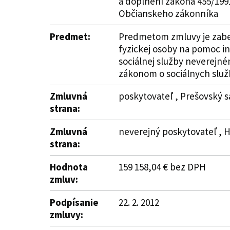
a doplnení zákona 455/199
Občianskeho zákonníka
Predmet:
Predmetom zmluvy je zabez
fyzickej osoby na pomoc i
sociálnej služby neverejn
zákonom o sociálnych služ
Zmluvná
poskytovateľ , Prešovský s
strana:
Zmluvná
neverejný poskytovateľ , H
strana:
Hodnota
159 158,04 € bez DPH
zmluv:
Podpísanie
22. 2. 2012
zmluvy: