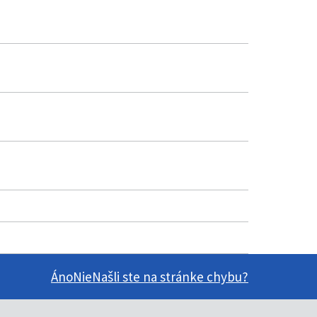
Áno
Nie
Našli ste na stránke chybu?