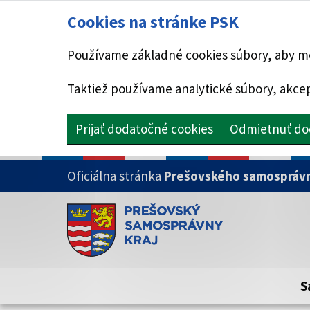
Cookies na stránke PSK
Používame základné cookies súbory, aby mo
Taktiež používame analytické súbory, akcep
Prijať dodatočné cookies
Odmietnuť do
PRESKOČIŤ NA HLAVNÝ OBSAH
Oficiálna stránka
Prešovského samosprávn
Doména psk.sk je oficiálna
Toto je oficiálna webová stránka Prešovsk
Oficiálne stránky využívajú doménu psk.sk.
S