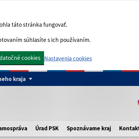
hla táto stránka fungovať.
tovaním súhlasíte s ich používaním.
datočné cookies
Nastavenia cookies
eho kraja
Táto stránka je zabezpe
Buďte pozorní a vždy sa ui
ého samosprávneho kraja.
zabezpečenú webovú strá
https:// pred názvom dom
amospráva
Úrad PSK
Spoznávame kraj
Kontak