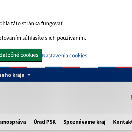
hla táto stránka fungovať.
tovaním súhlasíte s ich používaním.
datočné cookies
Nastavenia cookies
eho kraja
Táto stránka je zabezpe
Buďte pozorní a vždy sa ui
ého samosprávneho kraja.
zabezpečenú webovú strá
https:// pred názvom dom
amospráva
Úrad PSK
Spoznávame kraj
Kontak