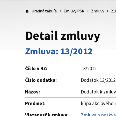
Úradná tabuľa
Zmluvy PSK
Zmluvy
21
Detail zmluvy
Zmluva: 13/2012
Číslo v RZ:
13/2012
Číslo dodatku:
Dodatok 13/2012
Názov:
Dodatok k zmluve
Predmet:
kúpa akciového 
Viazanosť k zmluve:
Zmluva o poskyt