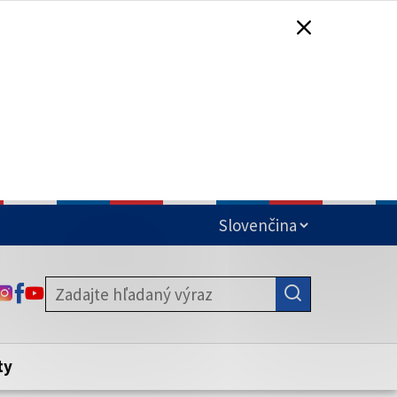
čená
ODKAZ SA OTVORÍ NA NOVEJ KARTE
ODKAZ SA OTVORÍ NA NOVEJ KARTE
ODKAZ SA OTVORÍ NA NOVEJ KARTE
stite, že zdieľate informácie iba cez
nku. Zabezpečená stránka vždy začína
ény webového sídla.
ty