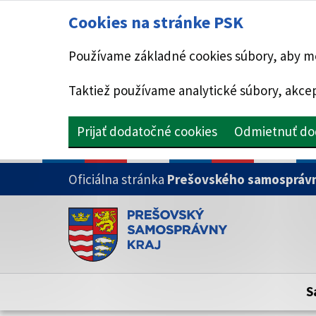
Cookies na stránke PSK
Používame základné cookies súbory, aby mo
Taktiež používame analytické súbory, akcep
Prijať dodatočné cookies
Odmietnuť do
PRESKOČIŤ NA HLAVNÝ OBSAH
Oficiálna stránka
Prešovského samosprávn
Doména psk.sk je oficiálna
Toto je oficiálna webová stránka Prešovsk
Oficiálne stránky využívajú doménu psk.sk.
S