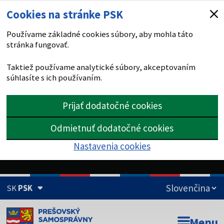
Cookies na stránke PSK
Používame základné cookies súbory, aby mohla táto
stránka fungovať.
Taktiež používame analytické súbory, akceptovaním
súhlasíte s ich používaním.
Prijať dodatočné cookies
Odmietnuť dodatočné cookies
Nastavenia cookies
SK
PSK
Doména psk.sk je oficiálna
Menu