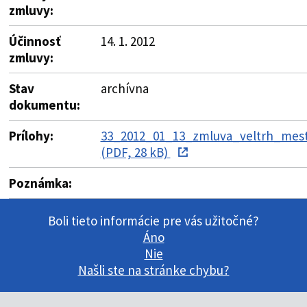
zmluvy:
Účinnosť
14. 1. 2012
zmluvy:
Stav
archívna
dokumentu:
Prílohy:
33_2012_01_13_zmluva_veltrh_mest
(PDF, 28 kB)
Poznámka:
Boli tieto informácie pre vás užitočné?
Áno
Nie
Našli ste na stránke chybu?