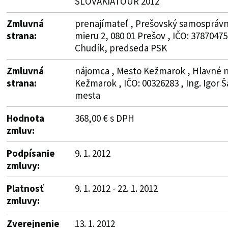
SLOVAKIATOUR 2012
Zmluvná
prenajímateľ , Prešovský samosprávn
strana:
mieru 2, 080 01 Prešov , IČO: 37870475
Chudík, predseda PSK
Zmluvná
nájomca , Mesto Kežmarok , Hlavné n
strana:
Kežmarok , IČO: 00326283 , Ing. Igor Š
mesta
Hodnota
368,00 € s DPH
zmluv:
Podpísanie
9. 1. 2012
zmluvy:
Platnosť
9. 1. 2012 - 22. 1. 2012
zmluvy:
Zverejnenie
13. 1. 2012