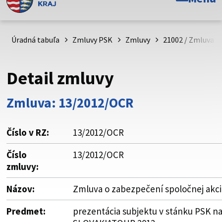
Toto je oficiálna webová stránka Prešovského
samosprávneho kraja. Oficiálne stránky využívajú doménu
psk.sk.
Úradná tabuľa
Zmluvy PSK
Zmluvy
21002 / Zmluva o
Táto stránka je zabezpečená
Detail zmluvy
Buďte pozorní a vždy sa uistite, že zdieľate informácie iba
cez zabezpečenú webovú stránku. Zabezpečená stránka
Zmluva: 13/2012/OCR
vždy začína https:// pred názvom domény webového sídla.
Číslo v RZ:
13/2012/OCR
Číslo
13/2012/OCR
zmluvy:
Názov:
Zmluva o zabezpečení spoločnej akci
Predmet:
prezentácia subjektu v stánku PSK na