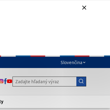
čená
ODKAZ SA OTVORÍ NA NOVEJ KARTE
ODKAZ SA OTVORÍ NA NOVEJ KARTE
ODKAZ SA OTVORÍ NA NOVEJ KARTE
stite, že zdieľate informácie iba cez
nku. Zabezpečená stránka vždy začína
ény webového sídla.
ty