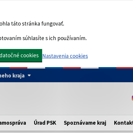
hla táto stránka fungovať.
tovaním súhlasíte s ich používaním.
datočné cookies
Nastavenia cookies
eho kraja
Táto stránka je zabezpe
Buďte pozorní a vždy sa ui
ého samosprávneho kraja.
zabezpečenú webovú strá
https:// pred názvom dom
amospráva
Úrad PSK
Spoznávame kraj
Kontak