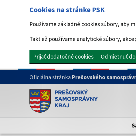
Cookies na stránke PSK
Používame základné cookies súbory, aby mo
Taktiež používame analytické súbory, akcep
Prijať dodatočné cookies
Odmietnuť do
PRESKOČIŤ NA HLAVNÝ OBSAH
Oficiálna stránka
Prešovského samosprávn
Doména psk.sk je oficiálna
Toto je oficiálna webová stránka Prešovsk
Oficiálne stránky využívajú doménu psk.sk.
S