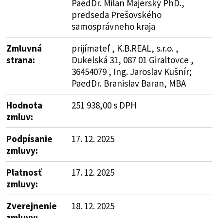
PaedDr. Milan Majerský PhD.,
predseda Prešovského
samosprávneho kraja
Zmluvná
prijímateľ , K.B.REAL, s.r.o. ,
strana:
Dukelská 31, 087 01 Giraltovce ,
36454079 , Ing. Jaroslav Kušnír;
PaedDr. Branislav Baran, MBA
Hodnota
251 938,00 s DPH
zmluv:
Podpísanie
17. 12. 2025
zmluvy:
Platnosť
17. 12. 2025
zmluvy:
Zverejnenie
18. 12. 2025
zmluvy: