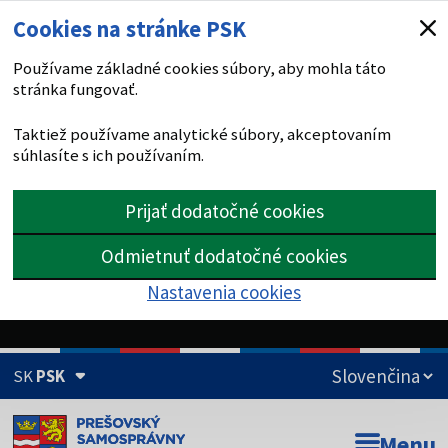
Cookies na stránke PSK
Používame základné cookies súbory, aby mohla táto
stránka fungovať.
Taktiež používame analytické súbory, akceptovaním
súhlasíte s ich používaním.
Prijať dodatočné cookies
Odmietnuť dodatočné cookies
Nastavenia cookies
SK
PSK
Doména psk.sk je oficiálna
Menu