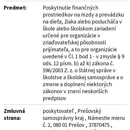
Predmet:
Poskytnutie finančných
prostriedkov na mzdy a prevádzku
na dieťa, žiaka alebo poslucháča v
škole alebo školskom zariadení
určené pre organizácie v
zriaďovateľskej pôsobnosti
prijímateľa, a to pre organizácie
uvedené v Čl. 1 bod 1 - v zmysle § 9
ods. 12 písm. b) až k) zákona č.
596/2003 Z. z. o štátnej správe v
školstve a školskej samospráve a o
zmene a doplnení niektorých
zákonov v znení neskorších
predpisov
Zmluvná
poskytovateľ , Prešovský
strana:
samosprávny kraj , Námestie mieru
č. 2, 080 01 Prešov , 37870475 ,