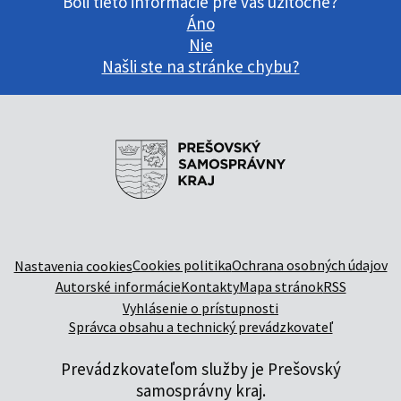
Boli tieto informácie pre vás užitočné?
Áno
Nie
Našli ste na stránke chybu?
Cookies politika
Ochrana osobných údajov
Nastavenia cookies
Autorské informácie
Kontakty
Mapa stránok
RSS
Vyhlásenie o prístupnosti
Správca obsahu a technický prevádzkovateľ
Prevádzkovateľom služby je Prešovský
samosprávny kraj.