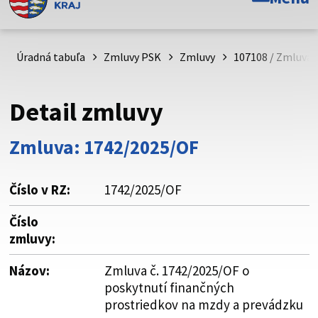
Toto je oficiálna webová stránka Prešovského
samosprávneho kraja. Oficiálne stránky využívajú doménu
psk.sk.
Úradná tabuľa
Zmluvy PSK
Zmluvy
107108 / Zmluva 
Táto stránka je zabezpečená
Detail zmluvy
Buďte pozorní a vždy sa uistite, že zdieľate informácie iba
cez zabezpečenú webovú stránku. Zabezpečená stránka
Zmluva: 1742/2025/OF
vždy začína https:// pred názvom domény webového sídla.
Číslo v RZ:
1742/2025/OF
Číslo
zmluvy:
Názov:
Zmluva č. 1742/2025/OF o
poskytnutí finančných
prostriedkov na mzdy a prevádzku