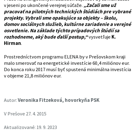
v jeseni po ukončené verejnej súťaže.
„Začali sme už
pracovať na pilotných technických štúdiách pre vybrané
projekty. Vybrali sme opakujúce sa objekty – školu,
domov sociálnych služieb, kultúrne zariadenie a verejné
osvetlenie. Na základe týchto prípadových štúdií sa
rozhodneme, aký bude ďalší postup,“
vysvetľuje
K.
Hirman
.
Prostredníctvom programu ELENA by v Prešovskom kraji
malo smerovať na energetické investície 60,4 miliónov eur.
Do konca roku 2017 musí byť spustená minimálna investícia
v objeme 21,8 miliónov eur.
Autor:
Veronika Fitzeková, hovorkyňa PSK
V Prešove 27. 4. 2015
Aktualizované: 19. 9. 2023