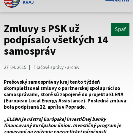
Toto je oficiálna webová stránka Prešovského
samosprávneho kraja. Oficiálne stránky využívajú doménu
psk.sk.
Zmluvy s PSK už
Späť
Táto stránka je zabezpečená
podpísalo všetkých 14
samospráv
Buďte pozorní a vždy sa uistite, že zdieľate informácie iba
cez zabezpečenú webovú stránku. Zabezpečená stránka
vždy začína https:// pred názvom domény webového sídla.
27. 04. 2015
Tlačové správy - archiv
Prešovský samosprávny kraj tento týždeň
skompletizoval zmluvy o partnerskej spolupráci so
samosprávami, ktoré sú zapojené do projektu ELENA
(European Local Energy Assistance). Posledná zmluva
bola podpísaná 22. apríla v Poprade.
„ELENA je nástroj Európskej investičnej banky
financovaný Európskou úniou. Investičný program je
zameraný na zníženie energetickej náročnosti