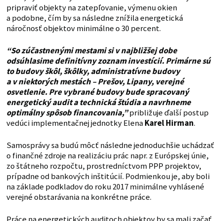
pripraviť objekty na zatepľovanie, výmenu okien
a podobne, čím by sa následne znížila energetická
náročnosť objektov minimálne o 30 percent.
“So zúčastnenými mestami si v najbližšej dobe
odsúhlasime definitívny zoznam investícií. Primárne sú
to budovy škôl, škôlky, administratívne budovy
a v niektorých mestách – Prešov, Lipany, verejné
osvetlenie. Pre vybrané budovy bude spracovaný
energetický audit a technická štúdia a navrhneme
optimálny spôsob financovania,”
približuje ďalší postup
vedúci implementačnej jednotky Elena
Karel Hirman
.
Samosprávy sa budú môcť následne jednoduchšie uchádzať
o finančné zdroje na realizáciu prác napr. z Európskej únie,
zo štátneho rozpočtu, prostredníctvom PPP projektov,
prípadne od bankových inštitúcií. Podmienkou je, aby boli
na základe podkladov do roku 2017 minimálne vyhlásené
verejné obstarávania na konkrétne práce.
Práce na energetických auditoch objektov by sa mali začať