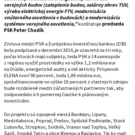
verejných budov (zateplenie budov, solárny ohrev TUV,
výroba elektrickej energie FTV, modernizácia
vnútorného osvetlenia v budovách) a modernizáciu
systémov verejného osvetlenia,”
konštatuje
predseda
PSK Peter Chudík
.
Zmluva medzi PSK a Európskou investičnou bankou (EIB)
bola podpísaná v decembri 2014, je uzavretá na tri roky,
počas ktorých majú subjekty, teda PSK a 14 samospráv
z regiónu využiť prostriedky vo výške 1,2 milióna eur
na štúdie, energetické audity a iné aktivity. Príspevok
ELENA tvorí 90 percent, teda 1,09 milióna eur,
spolufinancovanie vo výške 10 percent z vlastných zdrojov
bude rozdelené medzi zúčastnených partnerov tak, aby
zodpovedalo ich pomernej čiastke k plánovaným
investíciám.
Do projektu sú zapojené mestá Bardejov, Lipany,
Medzilaborce, Poprad, Prešov, Spišské Podhradie, Stará
Ľubovňa, Stropkov, Svidník, Vranov nad Topľou, Veľký
Šariš, Vysoké Tatry a obce Bzenov a Raslavice. Tie by mali