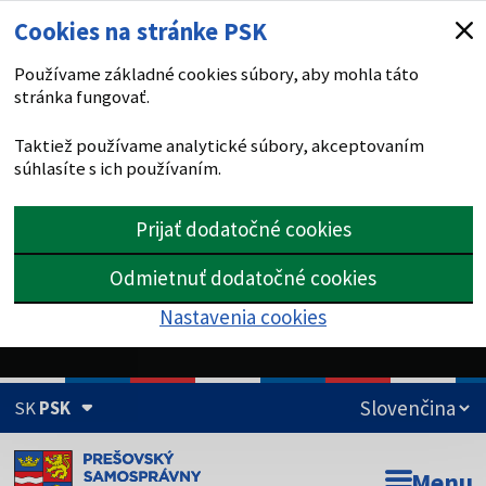
Cookies na stránke PSK
Používame základné cookies súbory, aby mohla táto
stránka fungovať.
Taktiež používame analytické súbory, akceptovaním
súhlasíte s ich používaním.
Prijať dodatočné cookies
Odmietnuť dodatočné cookies
Nastavenia cookies
SK
PSK
Doména psk.sk je oficiálna
Menu