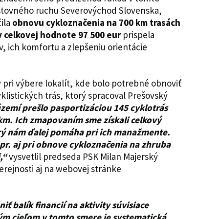
estovného ruchu Severovýchod Slovenska,
čila
obnovu cykloznačenia na 700 km trasách
 v celkovej hodnote 97 500 eur
prispela
v, ich komfortu a zlepšeniu orientácie
pri výbere lokalít, kde bolo potrebné obnoviť
klistických trás, ktorý spracoval Prešovský
emí prešlo pasportizáciou 145 cyklotrás
 km. Ich zmapovaním sme získali celkový
orý nám ďalej pomáha pri ich manažmente.
pr. aj pri obnove cykloznačenia na zhruba
,“
vysvetlil predseda PSK Milan Majerský
erejnosti aj na webovej stránke
 balík financií na aktivity súvisiace
ým cieľom v tomto smere je systematická