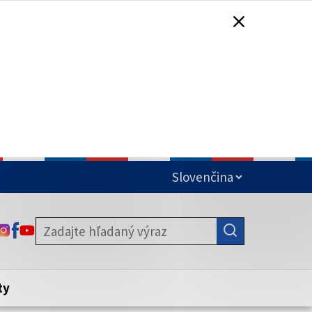
čená
ODKAZ SA OTVORÍ NA NOVEJ KARTE
ODKAZ SA OTVORÍ NA NOVEJ KARTE
ODKAZ SA OTVORÍ NA NOVEJ KARTE
stite, že zdieľate informácie iba cez
nku. Zabezpečená stránka vždy začína
ény webového sídla.
ty