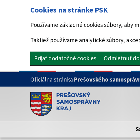
Cookies na stránke PSK
Používame základné cookies súbory, aby mo
Taktiež používame analytické súbory, akcep
Prijať dodatočné cookies
Odmietnuť do
PRESKOČIŤ NA HLAVNÝ OBSAH
Oficiálna stránka
Prešovského samosprávn
Doména psk.sk je oficiálna
Toto je oficiálna webová stránka Prešovsk
Oficiálne stránky využívajú doménu psk.sk.
S