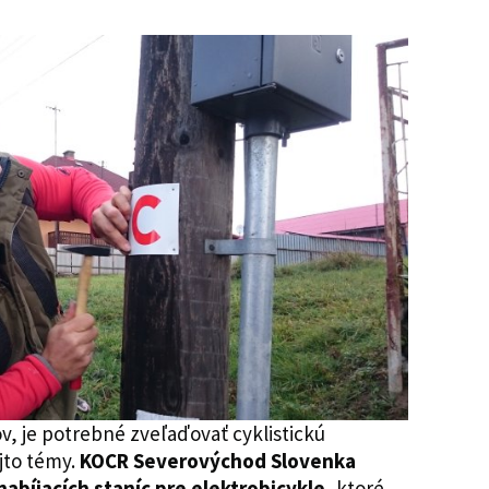
v, je potrebné zveľaďovať cyklistickú
ejto témy.
KOCR Severovýchod Slovenka
abíjacích staníc pre elektrobicykle
, ktoré