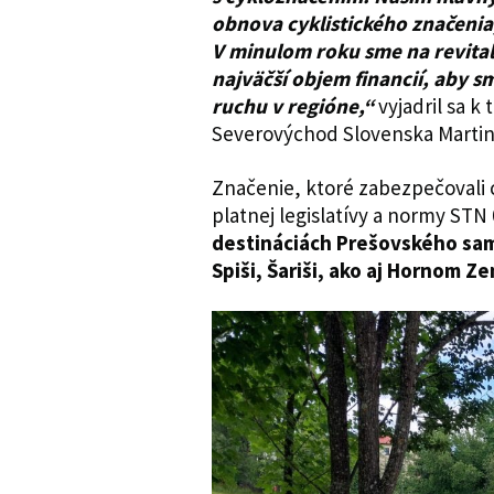
obnova cyklistického značenia
V minulom roku sme na revitali
najväčší objem financií, aby 
ruchu v regióne,“
vyjadril sa 
Severovýchod Slovenska Martin
Značenie, ktoré zabezpečovali c
platnej legislatívy a normy STN 
destináciách Prešovského sam
Spiši, Šariši, ako aj Hornom Z