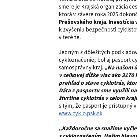
smere je Krajská organizácia c
ktorá v závere roka 2025 dokon
Prešovského kraja
.
Investícia
k zvýšeniu bezpečnosti cyklisto
v teréne.
Jedným z dôležitých podkladov 
cykloznačenie, bol aj pasport cy
samosprávny kraj.
„Na našom úz
v celkovej dĺžke viac ako 3170
prehľad o stave cyklotrás, kt
Dáta z pasportu sme využili na
štvrtine cyklotrás v celom kraji
s tým, že pasport je prístupný v
www.cyklo.psk.sk
.
„Každoročne sa snažíme vyčleniť
s cykloznačením. Našim hlavn