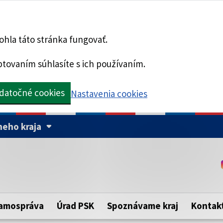
hla táto stránka fungovať.
tovaním súhlasíte s ich používaním.
datočné cookies
Nastavenia cookies
eho kraja
Táto stránka je zabezpe
Buďte pozorní a vždy sa ui
ého samosprávneho kraja.
zabezpečenú webovú strá
https:// pred názvom dom
amospráva
Úrad PSK
Spoznávame kraj
Kontak