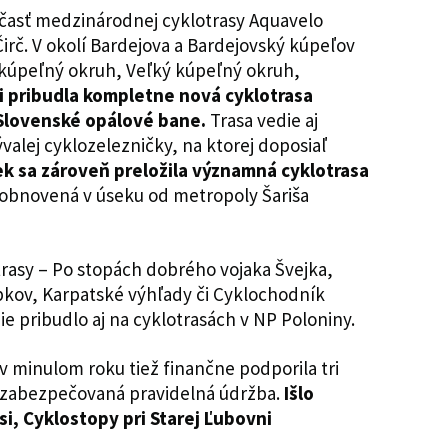
časť medzinárodnej cyklotrasy Aquavelo
Čirč. V okolí Bardejova a Bardejovský kúpeľov
 kúpeľný okruh, Veľký kúpeľný okruh,
ši pribudla kompletne nová cyklotrasa
 Slovenské opálové bane.
Trasa vedie aj
ývalej cyklozelezničky, na ktorej doposiaľ
ek sa zároveň preložila významná cyklotrasa
a obnovená v úseku od metropoly Šariša
trasy – Po stopách dobrého vojaka Švejka,
kov, Karpatské výhľady či Cyklochodník
 pribudlo aj na cyklotrasách v NP Poloniny.
minulom roku tiež finančne podporila tri
la zabezpečovaná pravidelná údržba.
Išlo
si, Cyklostopy pri Starej Ľubovni