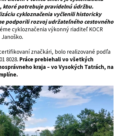
, ktoré potrebuje pravidelnú údržbu.
záciu cykloznačenia vyčlenili historicky
sme podporili rozvoj udržateľného cestovného
k téme cykloznačenia výkonný riaditeľ KOCR
 Janoško.
ertifikovaní značkári, bolo realizované podľa
01 8028.
Práce prebiehali vo všetkých
osprávneho kraja – vo Vysokých Tatrách, na
emplíne.