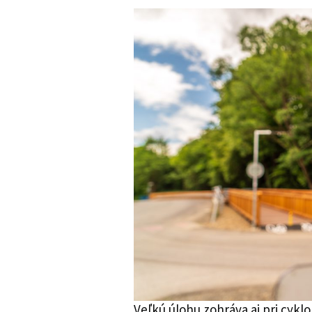
Veľkú úlohu zohráva aj pri cyk