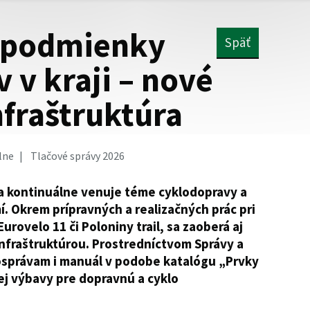
 podmienky
Späť
v v kraji – nové
nfraštruktúra
lne
Tlačové správy 2026
a kontinuálne venuje téme cyklodopravy a
í. Okrem prípravných a realizačných prác pri
urovelo 11 či Poloniny trail, sa zaoberá aj
nfraštruktúrou. Prostredníctvom Správy a
správam i manuál v podobe katalógu „Prvky
ej výbavy pre dopravnú a cyklo