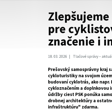
Zlepšujeme
pre cyklisto
značenie i i
18. 03. 2026
Tlačové správy – aktuá
Prešovský samosprávny kraj s
cykloturistiky na svojom územ
budovaní cyklotrás, ako napr. E
cykloznačením a doplnkovou i
údržby ciest PSK ponúka samo
drobnej architektúry a ostatn
infraštruktúru" zdarma.