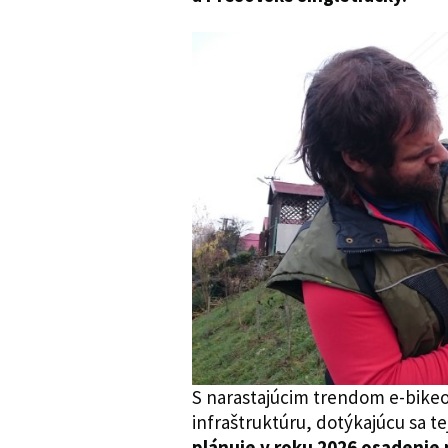
S narastajúcim trendom e-bikeo
infraštruktúru, dotýkajúcu sa t
plánuje v roku 2026 osadenie n