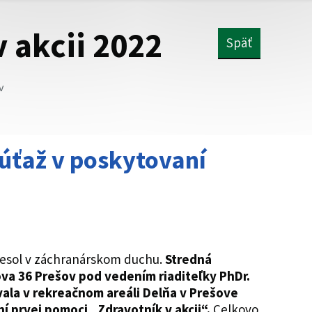
 akcii 2022
Späť
v
úťaž v poskytovaní
niesol v záchranárskom duchu.
Stredná
ova 36 Prešov pod vedením riaditeľky PhDr.
ala v rekreačnom areáli Delňa v Prešove
í prvej pomoci „Zdravotník v akcii“.
Celkovo