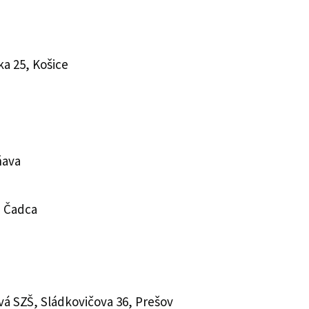
ka 25, Košice
ňava
si Čadca
ová SZŠ, Sládkovičova 36, Prešov