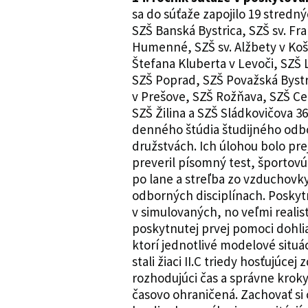
sa do súťaže zapojilo 19 stredn
SZŠ Banská Bystrica, SZŠ sv. Fra
Humenné, SZŠ sv. Alžbety v Koš
Štefana Kluberta v Levoči, SZŠ 
SZŠ Poprad, SZŠ Považská Bystri
v Prešove, SZŠ Rožňava, SZŠ Ce
SZŠ Žilina a SZŠ Sládkovičova 36
denného štúdia študijného odbo
družstvách. Ich úlohou bolo prej
preveril písomný test, športovú
po lane a streľba zo vzduchovky.
odborných disciplínach. Poskyt
v simulovaných, no veľmi realist
poskytnutej prvej pomoci dohlia
ktorí jednotlivé modelové situá
stali žiaci II.C triedy hosťujúcej
rozhodujúci čas a správne kroky
časovo ohraničená. Zachovať si