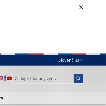
čená
ODKAZ SA OTVORÍ NA NOVEJ KARTE
ODKAZ SA OTVORÍ NA NOVEJ KARTE
ODKAZ SA OTVORÍ NA NOVEJ KARTE
stite, že zdieľate informácie iba cez
nku. Zabezpečená stránka vždy začína
ény webového sídla.
ty