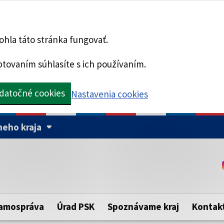
hla táto stránka fungovať.
tovaním súhlasíte s ich používaním.
datočné cookies
Nastavenia cookies
eho kraja
Táto stránka je zabezpe
Buďte pozorní a vždy sa ui
ého samosprávneho kraja.
zabezpečenú webovú strá
https:// pred názvom dom
amospráva
Úrad PSK
Spoznávame kraj
Kontak