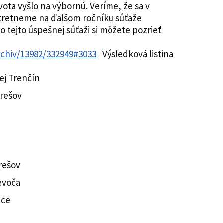
ivota vyšlo na výbornú. Veríme, že sa v
tretneme na ďalšom ročníku súťaže
o tejto úspešnej súťaži si môžete pozrieť
archiv/13982/332949#3033
Výsledková listina
ej Trenčín
Prešov
rešov
evoča
ice