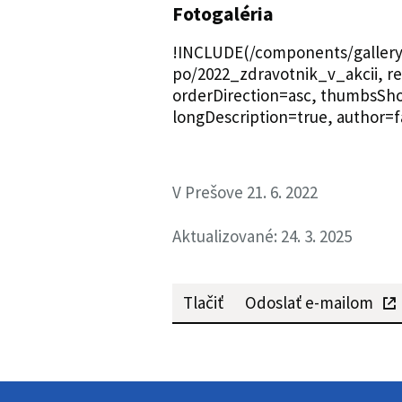
Fotogaléria
!INCLUDE(/components/gallery/g
po/2022_zdravotnik_v_akcii, rec
orderDirection=asc, thumbsShor
longDescription=true, author=f
V Prešove 21. 6. 2022
Aktualizované: 24. 3. 2025
Tlačiť
Odoslať e-mailom