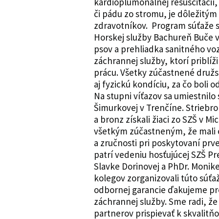
kardioplumonálnej resuscitácií
či pádu zo stromu, je dôležitý
zdravotníkov. Program súťaže 
Horskej služby Bachureň Buče 
psov a prehliadka sanitného vo
záchrannej služby, ktorí priblí
prácu. Všetky zúčastnené družs
aj fyzickú kondíciu, za čo bol
Na stupni víťazov sa umiestnilo
Šimurkovej v Trenčíne. Striebro
a bronz získali žiaci zo SZŠ v 
všetkým zúčastneným, že mali o
a zručnosti pri poskytovaní prv
patrí vedeniu hosťujúcej SZŠ Pr
Slavke Dorinovej a PhDr. Monike
kolegov zorganizovali túto súťa
odbornej garancie ďakujeme pr
záchrannej služby. Sme radi, že
partnerov prispievať k skvalit