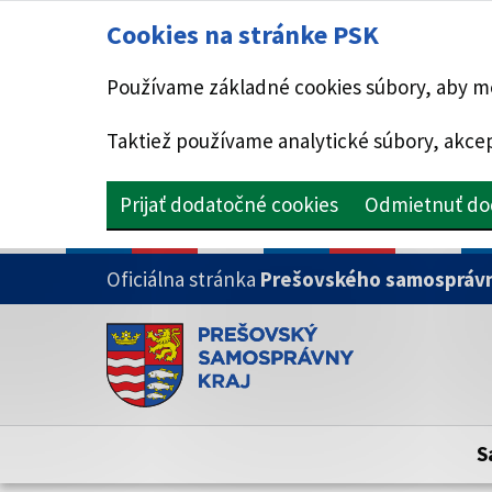
Cookies na stránke PSK
Používame základné cookies súbory, aby mo
Taktiež používame analytické súbory, akcep
Prijať dodatočné cookies
Odmietnuť do
PRESKOČIŤ NA HLAVNÝ OBSAH
Oficiálna stránka
Prešovského samosprávn
Doména psk.sk je oficiálna
Toto je oficiálna webová stránka Prešovsk
Oficiálne stránky využívajú doménu psk.sk.
S