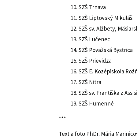
SZŠ Trnava
SZŠ Liptovský Mikuláš
SZŠ sv. Alžbety, Mäsiars
SZŠ Lučenec
SZŠ Považská Bystrica
SZŠ Prievidza
SZŠ E. Kozépiskola Rož
SZŠ Nitra
SZŠ sv. Františka z Assi
SZŠ Humenné
***
Text a foto PhDr. Mária Marinic