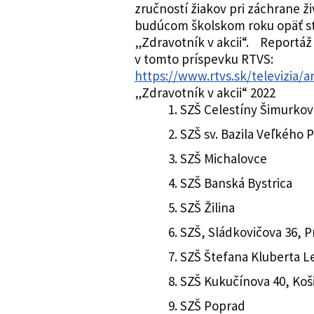
zručností žiakov pri záchrane ž
budúcom školskom roku opäť s
„Zdravotník v akcii“. Reportáž 
v tomto príspevku RTVS:
https://www.rtvs.sk/televizia/
„Zdravotník v akcii“ 2022
SZŠ Celestíny Šimurkov
SZŠ sv. Bazila Veľkého 
SZŠ Michalovce
SZŠ Banská Bystrica
SZŠ Žilina
SZŠ, Sládkovičova 36, P
SZŠ Štefana Kluberta L
SZŠ Kukučínova 40, Koš
SZŠ Poprad