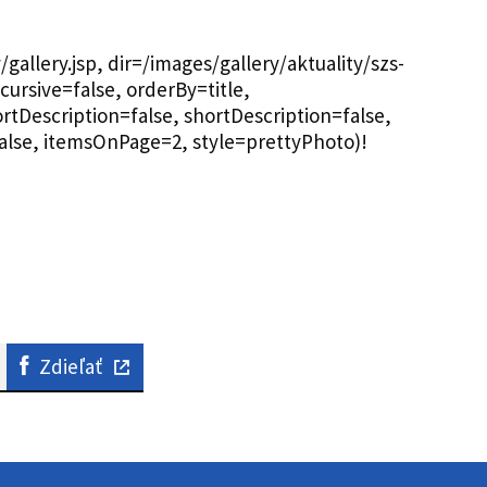
allery.jsp, dir=/images/gallery/aktuality/szs-
ursive=false, orderBy=title,
tDescription=false, shortDescription=false,
alse, itemsOnPage=2, style=prettyPhoto)!
Zdieľať