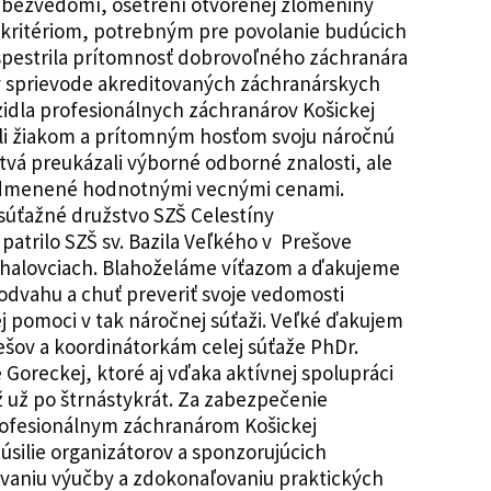
, bezvedomí, ošetrení otvorenej zlomeniny
m kritériom, potrebným pre povolanie budúcich
spestrila prítomnosť dobrovoľného záchranára
v sprievode akreditovaných záchranárskych
zidla profesionálnych záchranárov Košickej
žili žiakom a prítomným hosťom svoju náročnú
tvá preukázali výborné odborné znalosti, ale
i odmenené hodnotnými vecnými cenami.
 súťažné družstvo SZŠ Celestíny
 patrilo SZŠ sv. Bazila Veľkého v Prešove
Michalovciach. Blahoželáme víťazom a ďakujeme
dvahu a chuť preveriť svoje vedomosti
ej pomoci v tak náročnej súťaži. Veľké ďakujem
ešov a koordinátorkám celej súťaže PhDr.
 Goreckej, ktoré aj vďaka aktívnej spolupráci
ž už po štrnástykrát. Za zabezpečenie
ofesionálnym záchranárom Košickej
 úsilie organizátorov a sponzorujúcich
ňovaniu výučby a zdokonaľovaniu praktických