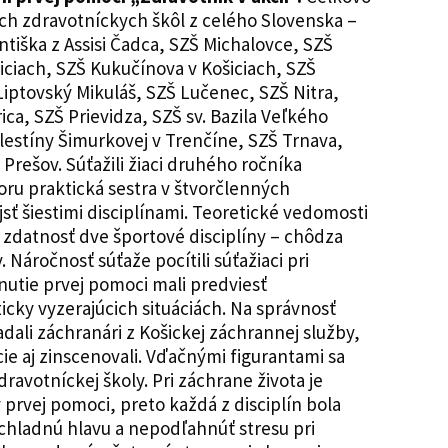
ých zdravotníckych škôl z celého Slovenska –
ntiška z Assisi Čadca, SZŠ Michalovce, SZŠ
iciach, SZŠ Kukučínova v Košiciach, SZŠ
Liptovský Mikuláš, SZŠ Lučenec, SZŠ Nitra,
ca, SZŠ Prievidza, SZŠ sv. Bazila Veľkého
lestíny Šimurkovej v Trenčíne, SZŠ Trnava,
 Prešov. Súťažili žiaci druhého ročníka
ru praktická sestra v štvorčlenných
sť šiestimi disciplínami. Teoretické vedomosti
 zdatnosť dve športové disciplíny – chôdza
 Náročnosť súťaže pocítili súťažiaci pri
nutie prvej pomoci mali predviesť
icky vyzerajúcich situáciách. Na správnosť
dali záchranári z Košickej záchrannej služby,
cie aj zinscenovali. Vďačnými figurantami sa
 zdravotníckej školy. Pri záchrane života je
 prvej pomoci, preto každá z disciplín bola
 chladnú hlavu a nepodľahnúť stresu pri